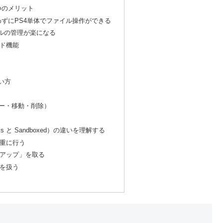
る3つのメリット
使わずにPS4単体でファイル操作ができる
ァイルの管理が楽になる
スド機能
使い方
ー・移動・削除）
ess と Sandboxed）の違いを理解する
慎重に行う
クアップ」を取る
みを扱う