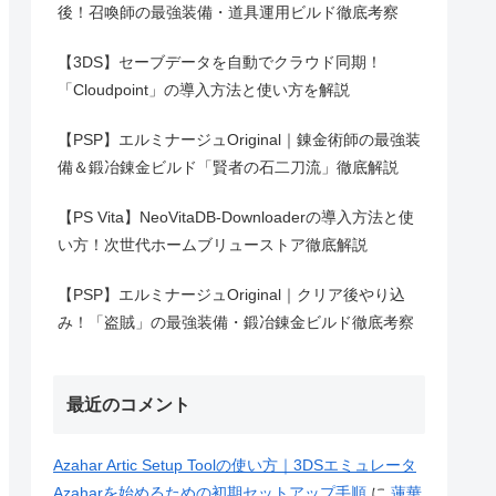
後！召喚師の最強装備・道具運用ビルド徹底考察
【3DS】セーブデータを自動でクラウド同期！
「Cloudpoint」の導入方法と使い方を解説
【PSP】エルミナージュOriginal｜錬金術師の最強装
備＆鍛冶錬金ビルド「賢者の石二刀流」徹底解説
【PS Vita】NeoVitaDB-Downloaderの導入方法と使
い方！次世代ホームブリューストア徹底解説
【PSP】エルミナージュOriginal｜クリア後やり込
み！「盗賊」の最強装備・鍛冶錬金ビルド徹底考察
最近のコメント
Azahar Artic Setup Toolの使い方｜3DSエミュレータ
Azaharを始めるための初期セットアップ手順
に
蓮華