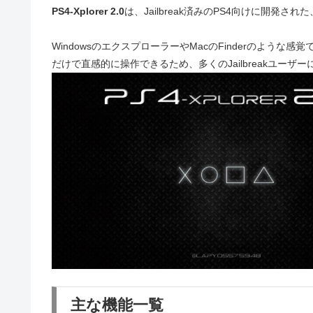
PS4-Xplorer 2.0
は、Jailbreak済みのPS4向けに開
WindowsのエクスプローラーやMacのFinderのよう
だけで直感的に操作できるため、多くのJailbreakユーザ
主な機能一覧