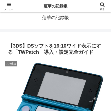
窓際社員の現役SEによるゲーム攻略、IT関連のメモです
蓮華の記録帳
メニュー
検索
蓮華の記録帳
【3DS】DSソフトを16:10ワイド表示にす
る「TWPatch」導入・設定完全ガイド
3DS改造