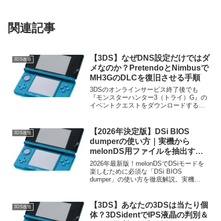
関連記事
【3DS】なぜDNS設定だけではダ
3DS改造
メなのか？PretendoとNimbusで
MH3GのDLCを復旧させる手順
3DSのオンラインサービス終了後でも
『モンスターハンター3（トライ）G』の
イベントクエストをダウンロードする方
法を解説。DNS設定だけでは解決できな
いMH3G特有の理由や、代替サーバー
「Pretendo」とツール「Nimbus」の導
【2026年決定版】DSi BIOS
3DS改造
入・設定手順を分かりやすく紹介しま
dumperの使い方｜実機から
す。
melonDS用ファイルを抽出する
手順
2026年最新版！melonDSでDSiモードを
楽しむために必須な「DSi BIOS
dumper」の使い方を徹底解説。実機
（3DS/DSi）からBIOSやファームウェア
を安全に抽出（ダンプ）する全手順を、
初心者の方にも分かりやすく画像付きの
【3DS】あなたの3DSは当たり個
3DS改造
イメージでガイドします。
体？3DSidentでIPS液晶の判別＆