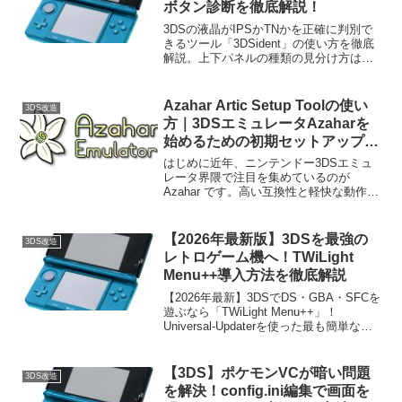
ボタン診断を徹底解説！
3DSの液晶がIPSかTNかを正確に判別で
きるツール「3DSident」の使い方を徹底
解説。上下パネルの種類の見分け方はも
ちろん、ボタン入力の診断機能やバッテ
リー情報の確認方法まで詳しく紹介しま
す。中古購入時のチェックや愛機の状態
Azahar Artic Setup Toolの使い
3DS改造
確認に必須のツールです。
方｜3DSエミュレータAzaharを
始めるための初期セットアップ手
順
はじめに近年、ニンテンドー3DSエミュ
レータ界隈で注目を集めているのが
Azahar です。高い互換性と軽快な動作を
両立したエミュレータとして、Citra系譜
の後継を探しているユーザーを中心に支
持を集めています。しかし、Azaharを利
【2026年最新版】3DSを最強の
3DS改造
用す...
レトロゲーム機へ！TWiLight
Menu++導入方法を徹底解説
【2026年最新】3DSでDS・GBA・SFCを
遊ぶなら「TWiLight Menu++」！
Universal-Updaterを使った最も簡単な導
入手順から、最新の互換性、ゲームの配
置方法、設定のコツまで徹底解説。この
記事を読めば、あなたの3DSが最強のレ
【3DS】ポケモンVCが暗い問題
3DS改造
トロゲーム機に進化します。
を解決！config.ini編集で画面を