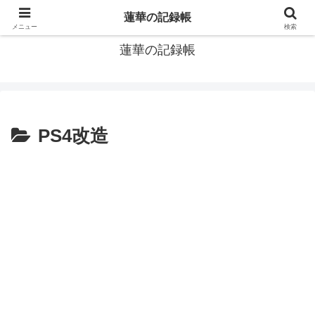
窓際社員の現役SEによるゲーム攻略、IT関連のメモです
蓮華の記録帳
メニュー
検索
蓮華の記録帳
PS4改造