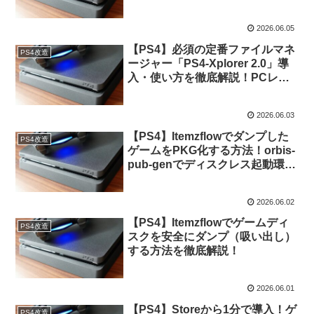
する方法
2026.06.05
【PS4】必須の定番ファイルマネ
PS4改造
ージャー「PS4-Xplorer 2.0」導
入・使い方を徹底解説！PCレス
で快適ファイル管理
2026.06.03
【PS4】Itemzflowでダンプした
PS4改造
ゲームをPKG化する方法！orbis-
pub-genでディスクレス起動環境
を作る
2026.06.02
【PS4】Itemzflowでゲームディ
PS4改造
スクを安全にダンプ（吸い出し）
する方法を徹底解説！
2026.06.01
【PS4】Storeから1分で導入！ゲ
PS4改造