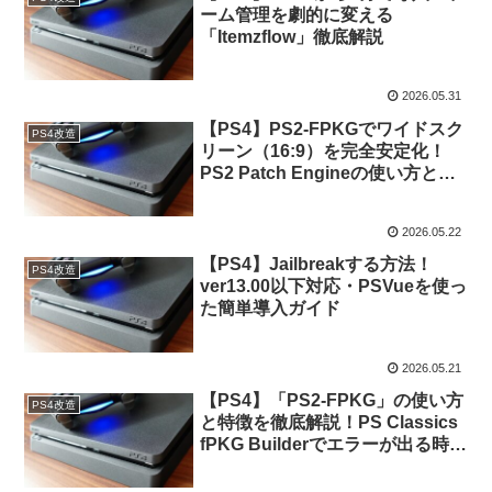
ーム管理を劇的に変える
「Itemzflow」徹底解説
2026.05.31
【PS4】PS2-FPKGでワイドスク
PS4改造
リーン（16:9）を完全安定化！
PS2 Patch Engineの使い方と手
順
2026.05.22
【PS4】Jailbreakする方法！
PS4改造
ver13.00以下対応・PSVueを使っ
た簡単導入ガイド
2026.05.21
【PS4】「PS2-FPKG」の使い方
PS4改造
と特徴を徹底解説！PS Classics
fPKG Builderでエラーが出る時の
対処法