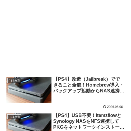
【PS4】改造（Jailbreak）でで
PS4改造
きること全貌！Homebrew導入・
バックアップ起動からNAS連携ま
で徹底解説
2026.06.06
【PS4】USB不要！Itemzflowと
PS4改造
Synology NASをNFS連携して
PKGをネットワークインストール