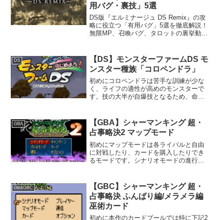
用バグ・裏技」5選
DS版『エルミナージュ DS Remix』の攻
略に役立つ「有用バグ」5選を徹底解説！
無限MP、召喚バグ、タロットの裏挙動、
記録のワンド増殖、そしてLv65535への
到達方法まで。やり込みプレイを劇的に
加速させる禁断のテクニックをまとめま
【DS】モンスターファームDS モ
DS
した。システムの限界に挑みたい方は必
ンスター種族「コロペンドラ」
見です！
初めにコロペンドラは苦手な訓練が少な
く、ライフの適性が高めのモンスターで
す。技の大半が自爆技となるため、命中
を十分に上げないと活かせない点に注意
が必要です。モンスター種族「コロペン
ドラ」再生条件最初から再生可能です。
【GBA】シャーマンキング 超・
GBA
育成特徴ハイテクニックエ...
占事略決2 マップモード
初めにマップモードは各ライバルと自由
に対戦したり、カードを購入したりでき
るモードです。シナリオモードの進行状
況に合わせて、発売タイトルや対戦可能
なライバルが解禁されていきます。基本
的にデッキを強化する場合は、マップモ
【GBC】シャーマンキング 超・
GB&GBC
ードでおこづかいを稼いで...
占事略決 ふんばり編/メラメラ編
巫術カード
初めに本作のカードプールでは特に下記2