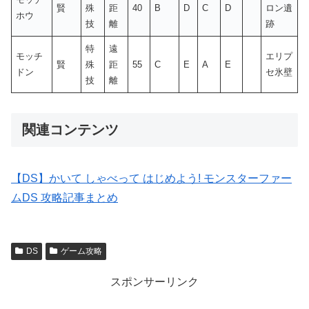
賢
殊
距
40
B
D
C
D
ロン遺
ホウ
技
離
跡
特
遠
モッチ
エリプ
賢
殊
距
55
C
E
A
E
ドン
セ氷壁
技
離
関連コンテンツ
【DS】かいて しゃべって はじめよう! モンスターファー
ムDS 攻略記事まとめ
DS
ゲーム攻略
スポンサーリンク