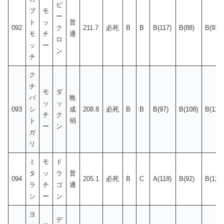
ビ
ブ
モ
ー
ト
ッ
普
092
ク
211.7
必死
B
B
B(117)
B(88)
B(93)
モ
チ
通
ロ
ッ
ー
ン
チ
ク
チ
モ
ダ
バ
晩
ッ
ッ
093
シ
成
208.8
必死
B
B
B(97)
B(108)
B(110)
チ
ク
ト
弱
ー
ン
ガ
リ
ミ
モ
ド
タ
ッ
ラ
普
094
205.1
必死
B
C
A(118)
B(92)
B(120
ラ
チ
ゴ
通
シ
ー
ン
ヨ
デ