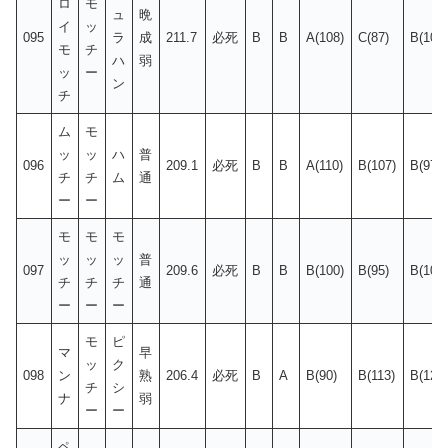
ロ
モ
ュ
晩
イ
ッ
095
ラ
成
211.7
必死
B
B
A(108)
C(87)
B(100
モ
チ
ハ
弱
ッ
ー
ン
チ
ム
モ
ッ
ッ
ハ
普
096
209.1
必死
B
B
A(110)
B(107)
B(97)
チ
チ
ム
通
ー
ー
モ
モ
モ
ッ
ッ
ッ
普
097
209.6
必死
B
B
B(100)
B(95)
B(105
チ
チ
チ
通
ー
ー
ー
モ
ピ
マ
早
ッ
ク
098
ン
熟
206.4
必死
B
A
B(90)
B(113)
B(127
チ
シ
ナ
弱
ー
ー
ペ