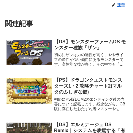
蓮華
関連記事
【DS】モンスターファームDS モ
DS
ンスター種族「ザン」
初めにザンは力の適性が高く、ややライ
フの適性が低い傾向にあるモンスターで
す。高性能な技が多く、その中でも「メ
テオドライブ」が消費ガッツ35でダメー
ジS、命中Cで特に強力です。モンスター
種族「ザン」再生条件ブリーダーランクB
【PS】ドラゴンクエストモンス
PS
以上のとき、カララ...
ターズ1・2 攻略チャート2(マル
タのふしぎな鍵)
初めにPS版DQM2のエンディング後の内
容について記載します。残念ながら、GB
版に存在したおたずね者マスターやちか
らのカギやまどわしのカギなどの内容は
削除されています。攻略チャート2エンデ
ィング後は、仲間にした魔物の種類が一
【DS】エルミナージュ DS
DS
定数に達すると、...
Remix｜システムを凌駕する「有