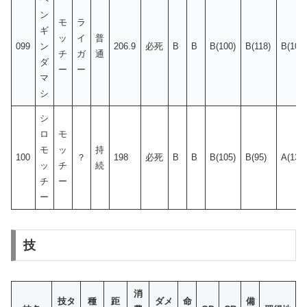
ン
モ
ラ
ギ
ッ
イ
普
099
ン
206.9
必死
B
B
B(100)
B(118)
B(105
チ
ガ
通
ダ
ー
ー
マ
シ
シ
ロ
モ
モ
ッ
持
100
？
198
必死
B
B
B(105)
B(95)
A(135
ッ
チ
続
チ
ー
ー
技
消
技タ
種
距
ダメ
命
備