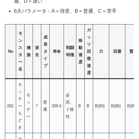
通、D＝遅い
6大パラメータ：A＝得意、B＝普通、C＝苦手
ガ
モ
成
ッ
ン
移
長
ツ
ス
種
派
戦闘
動
No
タ
寿命
回
力
回避
賢さ
タ
族
生
特徴
速
イ
復
ー
度
プ
速
名
度
モ
ッ
モ
必
チ
ッ
普
死、
091
ー
？
209.6
B
B
B(90)
B(86)
B(95)
チ
通
ド根
も
ー
性
ど
き
カ