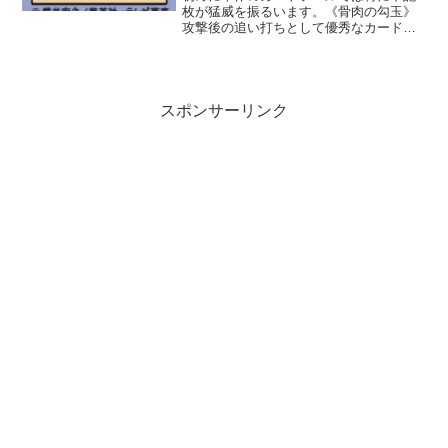
枚が猛威を振るいます。《骨肉の勾玉》
攻撃後の追い打ちとして優秀なカードで
す。後述の《超魔法陣》と組み合わせな
くとも、使っていけます。霊が全て手札
に戻ってしまいますが、《武将/尾張のう
つけ》と組み合わせれ...
スポンサーリンク