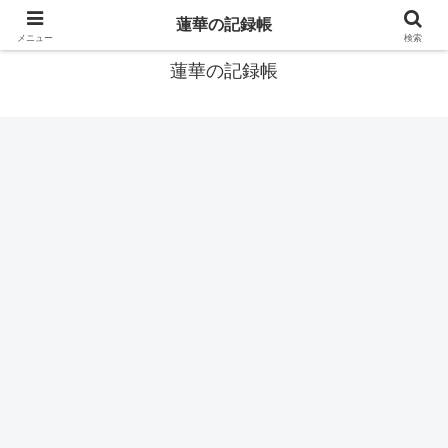
窓際社員の現役SEによるゲーム攻略、IT関連のメモです
蓮華の記録帳
メニュー
検索
蓮華の記録帳