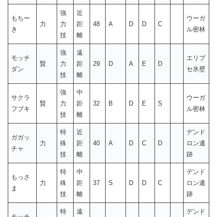
強
近
もちー
ウーガ
力
力
距
48
A
D
D
C
き
ル密林
技
離
強
遠
モッチ
エリプ
賢
力
距
29
D
A
E
D
ダン
セ氷壁
技
離
強
中
サクラ
ウーガ
賢
力
距
32
B
D
E
S
フブキ
ル密林
技
離
特
近
デンド
ガガッ
力
殊
距
40
A
D
C
D
ロン遺
チャ
技
離
跡
特
中
デンド
もっさ
力
殊
距
37
S
D
D
C
ロン遺
ま
技
離
跡
特
遠
デンド
モッチ