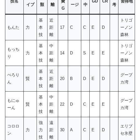
技名
費
GD
CR
習得地
イプ
類
離
ージ
中
考
G
基
近
トリゴ
もんた
力
本
距
17
C
C
E
D
ーノン
技
離
森林
基
中
トリゴ
もっち
力
本
距
14
D
S
E
E
ーノン
り
技
離
森林
基
近
ぺろり
グープ
賢
本
距
20
B
D
E
D
ん
カ湾
技
離
基
中
もにゅ
グープ
賢
本
距
22
D
C
E
E
ーん
カ湾
技
離
強
遠
コロロ
エリプ
力
力
距
30
A
C
E
D
ン
セ氷壁
技
離