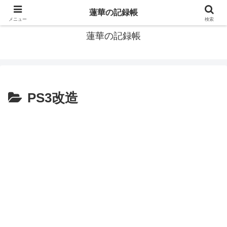
窓際社員の現役SEによるゲーム攻略、IT関連のメモです
蓮華の記録帳
メニュー
検索
蓮華の記録帳
PS3改造