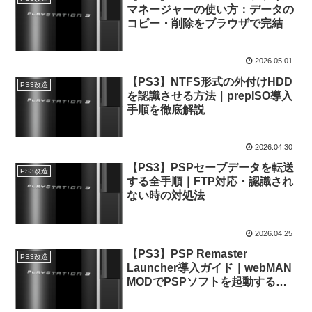
マネージャーの使い方：データの
コピー・削除をブラウザで完結
2026.05.01
【PS3】NTFS形式の外付けHDD
PS3改造
を認識させる方法｜prepISO導入
手順を徹底解説
2026.04.30
【PS3】PSPセーブデータを転送
PS3改造
する全手順｜FTP対応・認識され
ない時の対処法
2026.04.25
【PS3】PSP Remaster
PS3改造
Launcher導入ガイド｜webMAN
MODでPSPソフトを起動する方
法