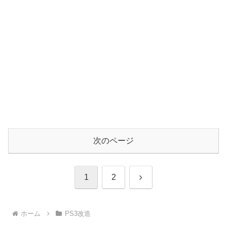
次のページ
次
1
2
へ
ホーム
PS3改造