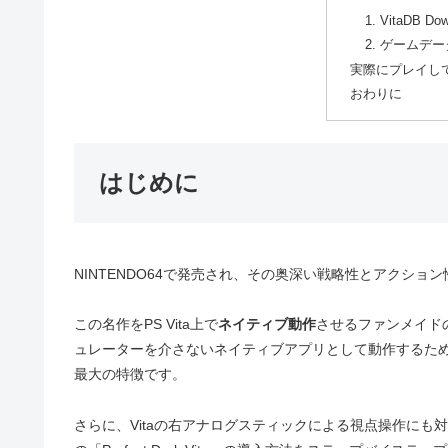
1. VitaDB 
2. ゲームデ
実際にプレイし
おわりに
はじめに
NINTENDO64で発売され、その奥深い戦略性とアクシ
この名作をPS Vita上で
ネイティブ動作
させるファンメイドの移
ュレーターを介さないネイティブアプリとして動作するた
最大の特徴です。
さらに、Vitaの右アナログスティックによる視点操作にも