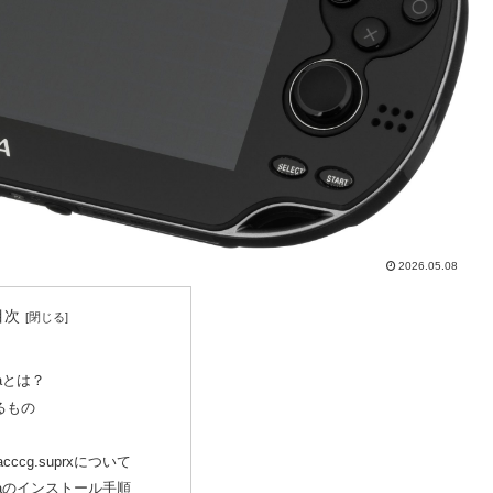
2026.05.08
目次
itaとは？
るもの
acccg.suprxについて
k Vitaのインストール手順