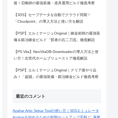
後！召喚師の最強装備・道具運用ビルド徹底考察
【3DS】セーブデータを自動でクラウド同期！
「Cloudpoint」の導入方法と使い方を解説
【PSP】エルミナージュOriginal｜錬金術師の最強装
備＆鍛冶錬金ビルド「賢者の石二刀流」徹底解説
【PS Vita】NeoVitaDB-Downloaderの導入方法と使
い方！次世代ホームブリューストア徹底解説
【PSP】エルミナージュOriginal｜クリア後やり込
み！「盗賊」の最強装備・鍛冶錬金ビルド徹底考察
最近のコメント
Azahar Artic Setup Toolの使い方｜3DSエミュレータ
Azaharを始めるための初期セットアップ手順
に
蓮華