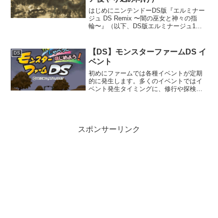
はじめにニンテンドーDS版『エルミナー
ジュ DS Remix 〜闇の巫女と神々の指
輪〜』（以下、DS版エルミナージュ1）
は、ウィザードリィ系譜の高難度ダンジ
ョンRPGとして、現在でも根強い人気を
誇る作品です。特に本作は、クリア後の
【DS】モンスターファームDS イ
DS
やり込み要...
ベント
初めにファームでは各種イベントが定期
的に発生します。多くのイベントではイ
ベント発生タイミングに、修行や探検な
どでファームにいない場合はイベントが
発生しないことに注意が必要です。イベ
ント行商1000年12月1週以降の3、6、9、
12月の第1週...
スポンサーリンク