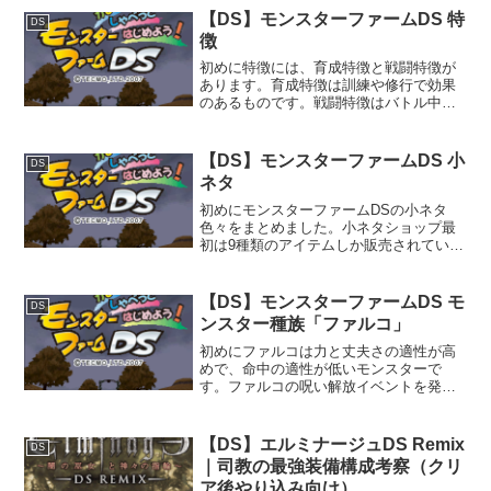
ジュ1）は、ウィザードリィ系譜の高難...
【DS】モンスターファームDS 特
DS
徴
初めに特徴には、育成特徴と戦闘特徴が
あります。育成特徴は訓練や修行で効果
のあるものです。戦闘特徴はバトル中の
み条件を満たすと確率で発動します。育
成特徴は最大2つまで、戦闘特徴は最大3
つまで保持可能です。基本的には新たに
【DS】モンスターファームDS 小
DS
特徴を獲得した際に古い...
ネタ
初めにモンスターファームDSの小ネタ
色々をまとめました。小ネタショップ最
初は9種類のアイテムしか販売されていま
せん。年数が経つごとに種類が増えてい
き、最大で19種類のアイテムが販売され
ます。アイテム名買値販売時期リングバ
【DS】モンスターファームDS モ
DS
ナナ200最初からに...
ンスター種族「ファルコ」
初めにファルコは力と丈夫さの適性が高
めで、命中の適性が低いモンスターで
す。ファルコの呪い解放イベントを発生
させると、巨大化したファルコが再生で
きるようになります。詳細はこちらをご
参照ください。モンスター種族「ファル
【DS】エルミナージュDS Remix
DS
コ」再生条件最初から再生可...
｜司教の最強装備構成考察（クリ
ア後やり込み向け）