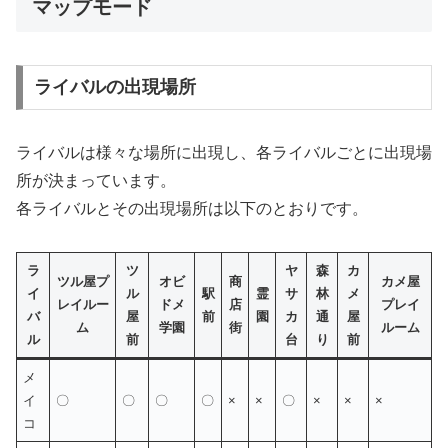
マップモード
ライバルの出現場所
ライバルは様々な場所に出現し、各ライバルごとに出現場
所が決まっています。
各ライバルとその出現場所は以下のとおりです。
ラ
ツ
ヤ
森
カ
ツル屋プ
オビ
商
カメ屋
イ
ル
駅
霊
サ
林
メ
レイルー
ドメ
店
プレイ
バ
屋
前
園
カ
通
屋
ム
学園
街
ルーム
ル
前
台
り
前
メ
イ
〇
〇
〇
〇
×
×
〇
×
×
×
コ