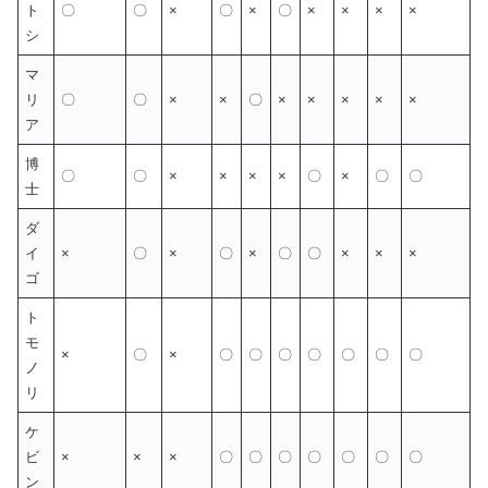
ト
〇
〇
×
〇
×
〇
×
×
×
×
シ
マ
リ
〇
〇
×
×
〇
×
×
×
×
×
ア
博
〇
〇
×
×
×
×
〇
×
〇
〇
士
ダ
イ
×
〇
×
〇
×
〇
〇
×
×
×
ゴ
ト
モ
×
〇
×
〇
〇
〇
〇
〇
〇
〇
ノ
リ
ケ
ビ
×
×
×
〇
〇
〇
〇
〇
〇
〇
ン