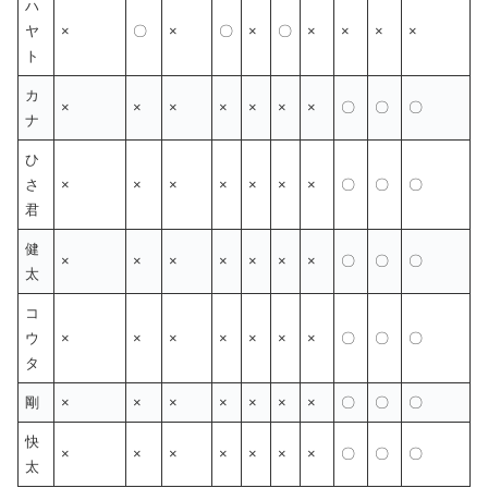
ハ
ヤ
×
〇
×
〇
×
〇
×
×
×
×
ト
カ
×
×
×
×
×
×
×
〇
〇
〇
ナ
ひ
さ
×
×
×
×
×
×
×
〇
〇
〇
君
健
×
×
×
×
×
×
×
〇
〇
〇
太
コ
ウ
×
×
×
×
×
×
×
〇
〇
〇
タ
剛
×
×
×
×
×
×
×
〇
〇
〇
快
×
×
×
×
×
×
×
〇
〇
〇
太