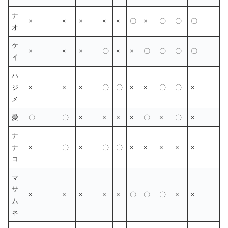
ナ
×
×
×
×
×
〇
×
〇
〇
〇
オ
ケ
×
×
×
〇
×
×
〇
〇
〇
〇
イ
ハ
ジ
×
×
×
〇
〇
×
×
〇
〇
×
メ
愛
〇
〇
×
×
×
×
〇
×
〇
×
ナ
ナ
×
〇
×
〇
〇
×
×
×
×
×
コ
マ
サ
×
×
×
×
×
〇
〇
〇
×
×
ム
ネ