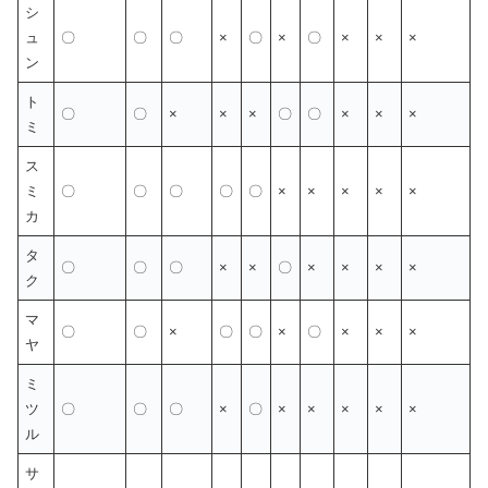
シ
ュ
〇
〇
〇
×
〇
×
〇
×
×
×
ン
ト
〇
〇
×
×
×
〇
〇
×
×
×
ミ
ス
ミ
〇
〇
〇
〇
〇
×
×
×
×
×
カ
タ
〇
〇
〇
×
×
〇
×
×
×
×
ク
マ
〇
〇
×
〇
〇
×
〇
×
×
×
ヤ
ミ
ツ
〇
〇
〇
×
〇
×
×
×
×
×
ル
サ