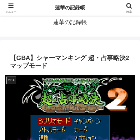
窓際社員の現役SEによるゲーム攻略、IT関連のメモです
蓮華の記録帳
メニュー
検索
蓮華の記録帳
【GBA】シャーマンキング 超・占事略決2
マップモード
GBA