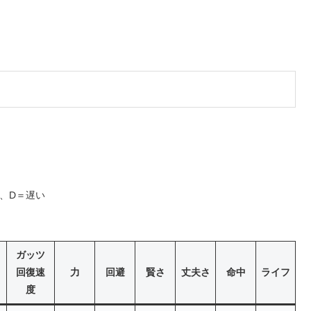
。
、D＝遅い
ガッツ
回復速
力
回避
賢さ
丈夫さ
命中
ライフ
度