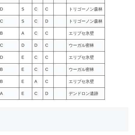
D
S
C
C
トリゴーノン森林
C
S
C
D
トリゴーノン森林
B
A
C
C
エリプセ氷壁
C
D
D
C
ウーガル密林
D
E
C
C
エリプセ氷壁
B
E
C
C
ウーガル密林
B
E
A
C
エリプセ氷壁
A
E
C
D
デンドロン遺跡