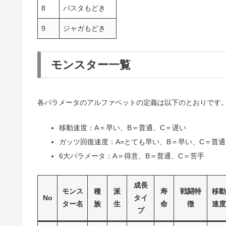
8
パスタもどき
9
ジャガもどき
モンスター一覧
各パラメータのアルファベットの定義は以下のとおりです
移動速度：A＝早い、B＝普通、C＝遅い
ガッツ回復速度：A=とても早い、B＝早い、C＝普通
6大パラメータ：A＝得意、B＝普通、C＝苦手
成長
モンス
種
派
寿
戦闘特
移動
No
タイ
ター名
族
生
命
徴
速度
プ