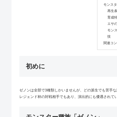
モンスタ
再生
育成
エサ
モン
技
関連コン
初めに
ゼノンは全部で3種類しかいませんが、どの派生でも苦手
レジェンド杯の対戦相手でもあり、演出的にも優遇されて
モンスター種族「ゼノン」