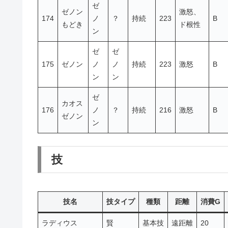
ゼ
ゼノン
激怒、
174
ノ
？
持続
223
B
もどき
ド根性
ン
ゼ
ゼ
175
ゼノン
ノ
ノ
持続
223
激怒
B
ン
ン
ゼ
カオス
176
ノ
？
持続
216
激怒
B
ゼノン
ン
技
技名
技タイプ
種類
距離
消費G
ラディウス
賢
基本技
遠距離
20