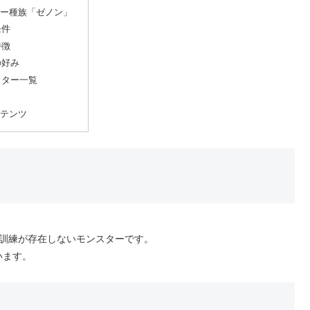
ー種族「ゼノン」
条件
特徴
の好み
スター一覧
テンツ
な訓練が存在しないモンスターです。
います。