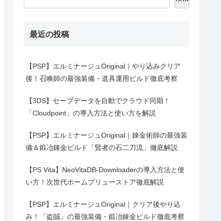
最近の投稿
【PSP】エルミナージュOriginal｜やり込みクリア
後！召喚師の最強装備・道具運用ビルド徹底考察
【3DS】セーブデータを自動でクラウド同期！
「Cloudpoint」の導入方法と使い方を解説
【PSP】エルミナージュOriginal｜錬金術師の最強装
備＆鍛冶錬金ビルド「賢者の石二刀流」徹底解説
【PS Vita】NeoVitaDB-Downloaderの導入方法と使
い方！次世代ホームブリューストア徹底解説
【PSP】エルミナージュOriginal｜クリア後やり込
み！「盗賊」の最強装備・鍛冶錬金ビルド徹底考察