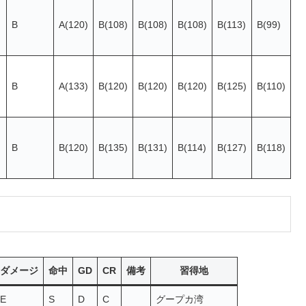
B
A(120)
B(108)
B(108)
B(108)
B(113)
B(99)
B
A(133)
B(120)
B(120)
B(120)
B(125)
B(110)
B
B(120)
B(135)
B(131)
B(114)
B(127)
B(118)
ダメージ
命中
GD
CR
備考
習得地
E
S
D
C
グープカ湾