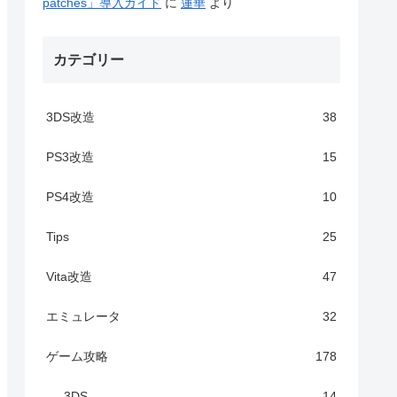
patches」導入ガイド
に
蓮華
より
カテゴリー
3DS改造
38
PS3改造
15
PS4改造
10
Tips
25
Vita改造
47
エミュレータ
32
ゲーム攻略
178
3DS
14