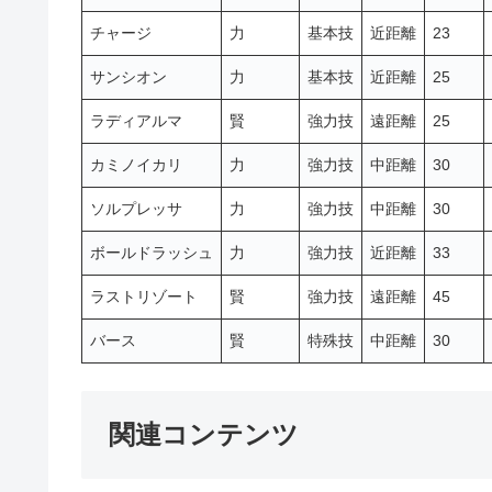
チャージ
力
基本技
近距離
23
サンシオン
力
基本技
近距離
25
ラディアルマ
賢
強力技
遠距離
25
カミノイカリ
力
強力技
中距離
30
ソルプレッサ
力
強力技
中距離
30
ボールドラッシュ
力
強力技
近距離
33
ラストリゾート
賢
強力技
遠距離
45
バース
賢
特殊技
中距離
30
関連コンテンツ