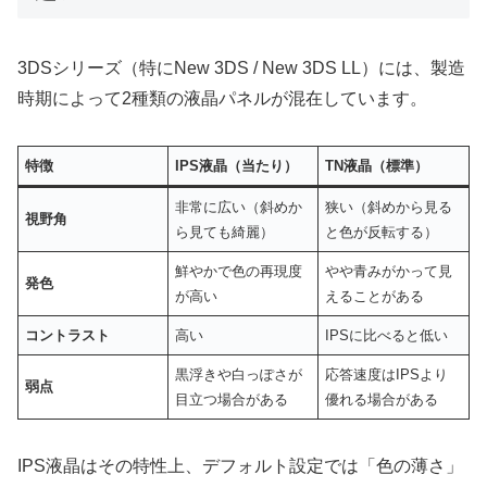
3DSシリーズ（特にNew 3DS / New 3DS LL）には、製造
時期によって2種類の液晶パネルが混在しています。
特徴
IPS液晶（当たり）
TN液晶（標準）
非常に広い（斜めか
狭い（斜めから見る
視野角
ら見ても綺麗）
と色が反転する）
鮮やかで色の再現度
やや青みがかって見
発色
が高い
えることがある
コントラスト
高い
IPSに比べると低い
黒浮きや白っぽさが
応答速度はIPSより
弱点
目立つ場合がある
優れる場合がある
IPS液晶はその特性上、デフォルト設定では「色の薄さ」