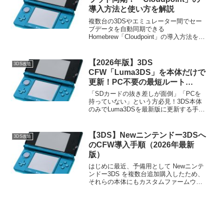
導入方法と使い方を解説
複数台の3DSやエミュレーター間でセー
ブデータを自動同期できる
Homebrew「Cloudpoint」の導入方法を解
説！Universal-Updaterを使ったインスト
ールから初期設定、2台目以降の本体を連
携・同期する手順、Checkpointとの違い
【2026年版】3DS
3DS改造
まで分かりやすくまとめています。
CFW「Luma3DS」を本体だけで
更新！PC不要の最短ルート
（Universal Updater活用）
「SDカードの抜き差しが面倒」「PCを
持っていない」という方必見！3DS本体
のみでLuma3DSを最新版に更新する手順
を紹介します。Universal Updaterを活用
すれば、数タップ・数分で作業完了。
CFW環境を安全・快適に維持するための
【3DS】Newニンテンドー3DSへ
3DS改造
注意点やバージョン確認方法も網羅して
のCFW導入手順（2026年最新
います。
版）
はじめに最近、予備用として Newニンテ
ンドー3DS を複数台追加購入したため、
それらの本体にもカスタムファームウェ
ア（CFW）を導入しました。本記事で
は、2026年2月時点における Newニンテ
ンドー3DS向けCFW導入方法の最新手順
を、...