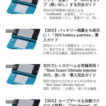
プ（吸い出し）する完全ガイド
3DSのCFW環境で必須となる
「GodMode9」を使用し、ゲームカー
ド、本体保存ソフト、更新データ、DLC
をダンプする方法を詳しく解説。CIA形式
や.3ds形式の違いから、吸い出し時の注
意点まで網羅。大切なゲーム資産をバッ
【3DS】バッテリー残量を％表示
3DS改造
クアップして末永く楽しむための完全ガ
に！「3DS battery patches」導
イドです。
入ガイド
3DSのバッテリー残量を％（パーセン
ト）表示できる「3DS battery patches」
の導入方法を解説。最新のLuma3DS 13.4
でLayeredFSの挙動が改善され、動作が
非常に安定しました。正確な電池残量を
把握して、快適なCFW環境を構築しまし
3DSでレトロゲームを究極再現！
3DS改造
ょう。
「New Super Ultimate Injector
3DS」使い方・導入完全ガイド
3DSで自分だけのカスタムVCが作れる
「New Super Ultimate Injector
3DS（NSUI）」の導入・使い方を徹底解
説！GBAやSFCなどのROMをCIA変換
し、ホーム画面にアイコンを並べる方法
を紹介します。自分好みの究極のゲーム
【3DS】セーブデータを自動でク
3DS改造
ライブラリを構築しましょう。
ラウド同期！「Cloudpoint」の