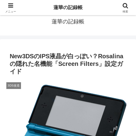
窓際社員の現役SEによるゲーム攻略、IT関連のメモです
蓮華の記録帳
メニュー
検索
蓮華の記録帳
New3DSのIPS液晶が白っぽい？Rosalina
の隠れた名機能「Screen Filters」設定ガ
イド
3DS改造