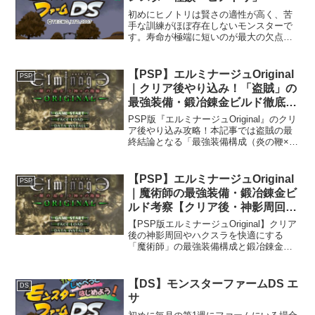
初めにヒノトリは賢さの適性が高く、苦
手な訓練がほぼ存在しないモンスターで
す。寿命が極端に短いのが最大の欠点で
す。具体的には他の種族と比較して、お
おむね1年近く短いです。モンスター種族
「ヒノトリ」再生条件カララギジャング
【PSP】エルミナージュOriginal
PSP
ルで「ほのおの羽」を手...
｜クリア後やり込み！「盗賊」の
最強装備・鍛冶錬金ビルド徹底考
察
PSP版『エルミナージュOriginal』のクリ
ア後やり込み攻略！本記事では盗賊の最
終結論となる「最強装備構成（炎の鞭×ラ
ミアーテイル二刀流）」と鍛冶錬金ビル
ドを徹底解説。全呪文抵抗100%と盗み枠
確保を両立させたエンドコンテンツ周回
【PSP】エルミナージュOriginal
PSP
用の最適解をお届けします。
｜魔術師の最強装備・鍛冶錬金ビ
ルド考察【クリア後・神影周回向
け】
【PSP版エルミナージュOriginal】クリア
後の神影周回やハクスラを快適にする
「魔術師」の最強装備構成と鍛冶錬金ビ
ルドを徹底解説！エンテルクミスタの火
力最大化、呪文抵抗100%、ハクスラ用ア
イテム枠の確保を両立した最終到達点の
【DS】モンスターファームDS エ
DS
最適解を提示します。
サ