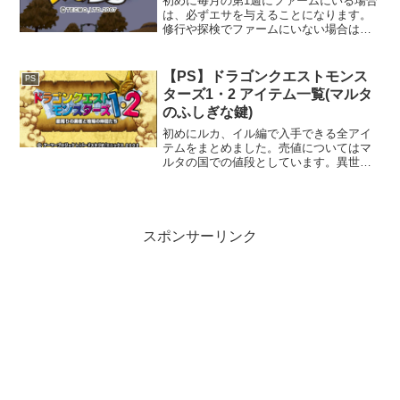
初めに毎月の第1週にファームにいる場合
は、必ずエサを与えることになります。
修行や探検でファームにいない場合は、
エサを与えることができません。エサエ
サはゴハンヌキを含めた10種類から選択
が可能です。ゴハンヌキはデメリットが
【PS】ドラゴンクエストモンス
PS
大きいため、どうして...
ターズ1・2 アイテム一覧(マルタ
のふしぎな鍵)
初めにルカ、イル編で入手できる全アイ
テムをまとめました。売値についてはマ
ルタの国での値段としています。異世界
で売る場合は、16/15(約1.067倍)の値段で
売れるため、高額なアイテムは異世界で
売ることをお勧めします。アイテム一覧
消費アイテ...
スポンサーリンク