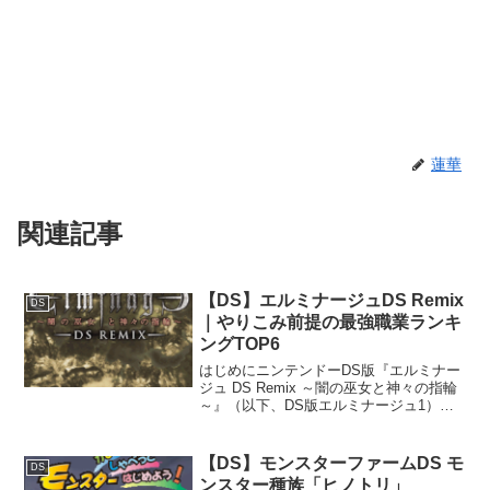
蓮華
関連記事
【DS】エルミナージュDS Remix
DS
｜やりこみ前提の最強職業ランキ
ングTOP6
はじめにニンテンドーDS版『エルミナー
ジュ DS Remix ～闇の巫女と神々の指輪
～』（以下、DS版エルミナージュ1）
は、ウィザードリィ系譜の高難度ダンジ
ョンRPGとして、現在でも根強い人気を
誇る作品です。本作の最大の魅力のひと
【DS】モンスターファームDS モ
DS
つが、転職...
ンスター種族「ヒノトリ」