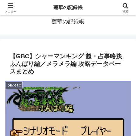
窓際社員の現役SEによるゲーム攻略、IT関連のメモです
蓮華の記録帳
メニュー
検索
蓮華の記録帳
【GBC】シャーマンキング 超・占事略決
ふんばり編／メラメラ編 攻略データベー
スまとめ
GB&GBC