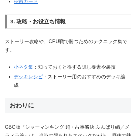
巫術カード
3. 攻略・お役立ち情報
ストーリー攻略や、CPU戦で勝つためのテクニック集で
す。
小ネタ集
：知っておくと得する隠し要素や裏技
デッキレシピ
：ストーリー用のおすすめのデッキ編
成
おわりに
GBC版『シャーマンキング 超・占事略決 ふんばり編／メ
ラメラ編』は、当時の限られたスペックながら、原作の熱