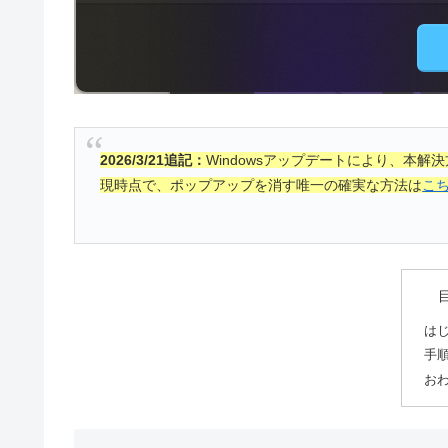
2026/3/21追記：
Windowsアップデートにより、本解
現時点で、ポップアップを消す唯一の確実な方法は
こ
は
手
お