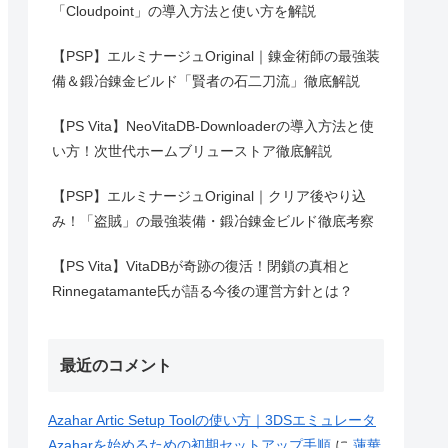
「Cloudpoint」の導入方法と使い方を解説
【PSP】エルミナージュOriginal｜錬金術師の最強装
備＆鍛冶錬金ビルド「賢者の石二刀流」徹底解説
【PS Vita】NeoVitaDB-Downloaderの導入方法と使
い方！次世代ホームブリューストア徹底解説
【PSP】エルミナージュOriginal｜クリア後やり込
み！「盗賊」の最強装備・鍛冶錬金ビルド徹底考察
【PS Vita】VitaDBが奇跡の復活！閉鎖の真相と
Rinnegatamante氏が語る今後の運営方針とは？
最近のコメント
Azahar Artic Setup Toolの使い方｜3DSエミュレータ
Azaharを始めるための初期セットアップ手順
に
蓮華