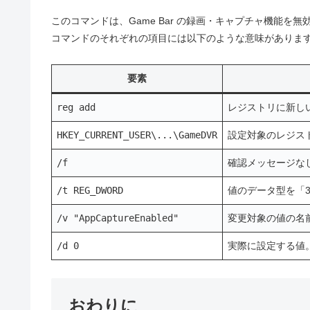
このコマンドは、Game Bar の録画・キャプチャ機能
コマンドのそれぞれの項目には以下のような意味がありま
要素
reg add
レジストリに新し
HKEY_CURRENT_USER\...\GameDVR
設定対象のレジスト
/f
確認メッセージな
/t REG_DWORD
値のデータ型を「3
/v "AppCaptureEnabled"
変更対象の値の名
/d 0
実際に設定する値
おわりに