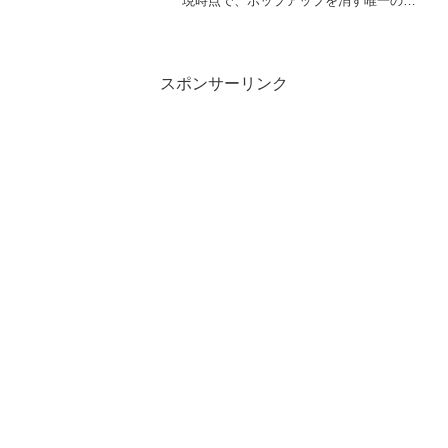
現時点で、ポップアップを消す唯一の確
実な方法はこちらの記事をご参照くださ
い。はじめにWindows 11 には、標準機能
として「Xbox Game Ba...
スポンサーリンク