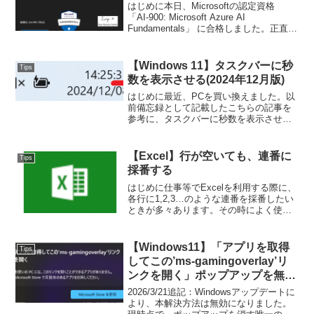
はじめに本日、Microsoftの認定資格
「AI-900: Microsoft Azure AI
Fundamentals」 に合格しました。正直に
言うと、最初はこの資格に特別な興味や
意欲はなく、会社でAIに関する人材育成
が推進されている...
【Windows 11】タスクバーに秒
Tips
数を表示させる(2024年12月版)
はじめに最近、PCを買い換えました。以
前備忘録として記載したこちらの記事を
参考に、タスクバーに秒数を表示させよ
うとしたところ、設定方法が変更になっ
ていることがわかりました。2024年12月
時点でのWindows 11のタスクバーに、時
【Excel】行が空いても、連番に
Tips
計の秒...
採番する
はじめに仕事等でExcelを利用する際に、
各行に1,2,3…のような連番を採番したい
ときが多々あります。その時によく使う
のが「ROW()関数」だと思います。ただ
し、下記画像のように途中に行を空けて
採番しようとすると、ROW()関数では行
【Windows11】「アプリを取得
Tips
の位...
してこの’ms-gamingoverlay’リ
ンクを開く」ポップアップを無効
化する方法
2026/3/21追記：Windowsアップデートに
より、本解決方法は無効になりました。