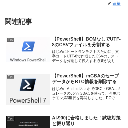
蓮華
関連記事
【PowerShell】BOMなしでUTF-
Tips
8のCSVファイルを分割する
はじめにヒートランテストのために、文
字コードUTF-8で作成したCSVのテスト
データを分割して投入する必要がありま
した。会社PCのデフォルト環境(ソフトウ
ェアインストールなし)でそれを実現しな
ければならなかったため、PowerShellで
【PowerShell】ｍGBAのセーブ
Tips
ス...
データからRTC情報を削除する
はじめにAndroidスマホでGBC・GBAエミ
ュレータのJohn GBACを使って、今更ポ
ケモン第3世代を再開しました。PCでは
mGBAを使っていたため、そのセーブデ
ータを共有したところ、mGBAで作成し
たセーブデータをJohn GBAC...
AI-900に合格しました！試験対策
Tips
と振り返り