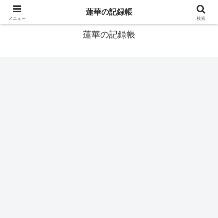
窓際社員の現役SEによるゲーム攻略、IT関連のメモです
蓮華の記録帳
メニュー
検索
蓮華の記録帳