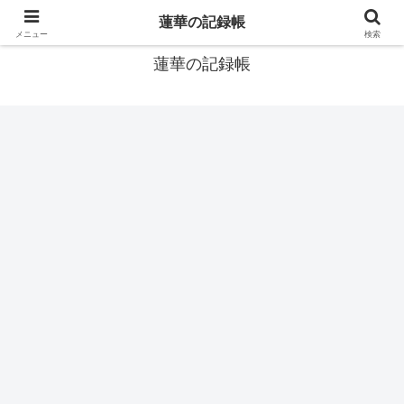
窓際社員の現役SEによるゲーム攻略、IT関連のメモです
蓮華の記録帳
メニュー
検索
蓮華の記録帳