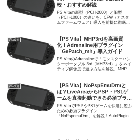
ください。
較・おすすめ解説
PS Vitaの新型（PCH-2000）と旧型
（PCH-1000）の違いを、CFW（カスタ
ムファームウェア）導入を前提に徹底比
較。画質重視の有機ELか、利便性重視の
液晶か。内蔵ストレージや専用端子の有
無、エミュレータ使用時の画質調整ツー
【PS Vita】MHP3rdを高画質
Vita改造
ルまで詳しく解説します。
化！Adrenaline用プラグイン
「GePatch_mh」導入ガイド
PS VitaのAdrenalineで「モンスターハン
ターポータブル 3rd（MHP3rd）」をネイ
ティブ解像度で遊ぶ方法を解説。MHP3rd
専用に最適化されたプラグイン
「GePatch_mh」の導入手順、設定ファ
イルの記述、注意点を初心者にも分かり
【PS Vita】NoPspEmuDrmと
Vita改造
やすく紹介します。
は？LiveAreaからPSP・PS1ゲ
ームを直接起動できる必須プラグ
インを解説
PS VitaでPSPやPS1ゲームを快適に遊ぶ
ための必須プラグイン
「NoPspemuDrm」を解説！AutoPlugin II
を使用した簡単な導入手順から、
Adrenaline（eCFW）を起動せずホーム画
面（LiveArea）から直接起動（バブル起
動）させるメリット、注意点まで分かり