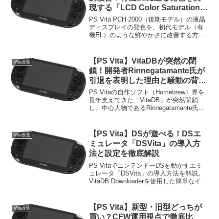
現する「LCD Color Saturation」
導入ガイド
PS Vita PCH-2000（後期モデル）の液晶
ディスプレイの発色を、初代モデル（有
機EL）のような鮮やかさに改善する方法
を解説します。「LCD Color Saturation」
を導入して彩度を調整することで、淡い
色味をくっきりと鮮明に変更可能です。
【PS Vita】VitaDBが突然の閉
Vita改造
導入手順から実際の比較まで詳しく紹介
鎖！開発者Rinnegatamante氏が
します。
引退を表明した理由と騒動の背景
を徹底解説
PS Vitaの自作ソフト（Homebrew）界を
長年支えてきた「VitaDB」が突然閉鎖
し、中心人物であるRinnegatamante氏が
引退を発表しました。SNS上で広まった
移民問題に関する過激な噂やデマ、それ
に対する本人の釈明、そして引退に至っ
【PS Vita】DSが遊べる！DSエ
Vita改造
たキャンセルカルチャーの背景をわかり
ミュレータ「DSVita」の導入方
やすく解説します。
法と設定を徹底解説
PS VitaでニンテンドーDSを動かすエミ
ュレータ「DSVita」の導入方法を解説。
VitaDB Downloaderを使用した簡単なイン
ストール手順から、必須プラグイン、
ROMの配置場所、500MHzへのオーバー
クロック設定まで紹介します。愛機Vita
【PS Vita】新型・旧型どっちが
Vita改造
の可能性を広げたい方はぜひ参考にして
買い？CFW運用視点で徹底比