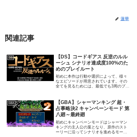
蓮華
関連記事
【DS】コードギアス 反逆のルル
DS
ーシュ シナリオ達成度100%のた
めのプレイルート
初めに本作は行動や選択によって、様々
なエピソードが用意されています。その
全てを見るためには、最低でも3周のプレ
イが必要です。以前のSTAGEでとった行
動や選択によって会話やエピソードの流
れが変化していく部分もあり、単に3周プ
【GBA】シャーマンキング 超・
GBA
レイしてもなかな...
占事略決2 キャンペーンモード 第
八廻～最終廻
初めにキャンペーンモードはシャーマン
キングの主人公の葉となり、原作のスト
ーリーに沿ってシナリオを進めるモード
です。10話+エクストラ3話で構成され、