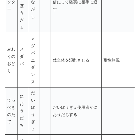
ンタ
な
倍にして確実に相手に返
ぼ
ー
が
す
う
し
ぎ
ょ
メ
ダ
みわ
メ
パ
くの
ダ
ニ
敵全体を混乱させる
耐性無視
おど
パ
ダ
り
ニ
ン
ス
だ
に
てっ
い
お
ぺき
ぼ
だいぼうぎょ使用者がに
う
のた
う
おうだちする
だ
て
ぎ
ち
ょ