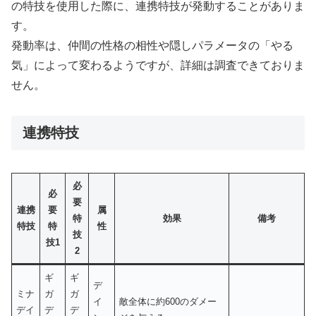
の特技を使用した際に、連携特技が発動することがありま
す。
発動率は、仲間の性格の相性や隠しパラメータの「やる
気」によって変わるようですが、詳細は調査できておりま
せん。
連携特技
必
必
要
連携
要
属
特
効果
備考
特技
特
性
技
技1
2
ギ
ギ
デ
ミナ
ガ
ガ
イ
敵全体に約600のダメー
デイ
デ
デ