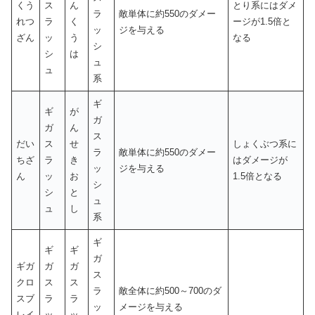
くう
ス
ん
とり系にはダメ
ラ
敵単体に約550のダメー
れつ
ラ
く
ージが1.5倍と
ッ
ジを与える
ざん
ッ
う
なる
シ
シ
は
ュ
ュ
系
ギ
ギ
が
ガ
ガ
ん
ス
だい
ス
せ
しょくぶつ系に
ラ
敵単体に約550のダメー
ちざ
ラ
き
はダメージが
ッ
ジを与える
ん
ッ
お
1.5倍となる
シ
シ
と
ュ
ュ
し
系
ギ
ギ
ギ
ガ
ギガ
ガ
ガ
ス
クロ
ス
ス
ラ
敵全体に約500～700のダ
スブ
ラ
ラ
ッ
メージを与える
レイ
ッ
ッ