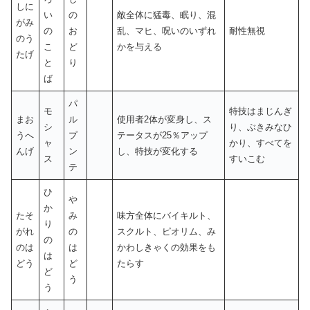
しに
い
の
敵全体に猛毒、眠り、混
がみ
の
お
乱、マヒ、呪いのいずれ
耐性無視
のう
こ
ど
かを与える
たげ
と
り
ば
パ
モ
特技はまじんぎ
まお
ル
使用者2体が変身し、ス
シ
り、ぶきみなひ
うへ
プ
テータスが25％アップ
ャ
かり、すべてを
んげ
ン
し、特技が変化する
ス
すいこむ
テ
ひ
や
か
たそ
み
味方全体にバイキルト、
り
がれ
の
スクルト、ピオリム、み
の
のは
は
かわしきゃくの効果をも
は
どう
ど
たらす
ど
う
う