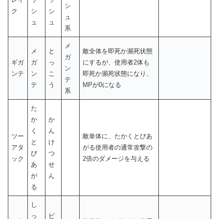
シ
ク
シ
シ
ュ
ュ
ュ
系
メ
メ
と
敵全体を即死か瀕死状態
ガ
ギガ
ガ
っ
にするが、使用者2体も
ン
ンテ
ン
こ
即死か瀕死状態になり、
テ
テ
う
MPが0になる
系
た
か
か
く
ん
ツー
敵単体に、たかくとびあ
と
け
アタ
がる使用者の通常攻撃の
び
つ
ック
2倍のダメージを与える
あ
せ
が
ん
る
し
っ
ピ