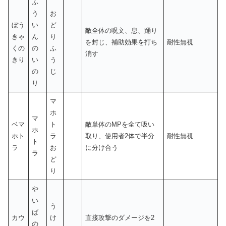
ふ
う
お
ぼう
い
ど
敵全体の呪文、息、踊り
きゃ
ん
り
を封じ、補助効果を打ち
耐性無視
くの
の
ふ
消す
きり
い
う
の
じ
り
マ
ホ
マ
ベマ
ト
敵単体のMPを全て吸い
ホ
ホト
ラ
取り、使用者2体で半分
耐性無視
ト
ラ
お
に分け合う
ラ
ど
り
や
い
う
ば
カウ
け
直接攻撃のダメージを2
の