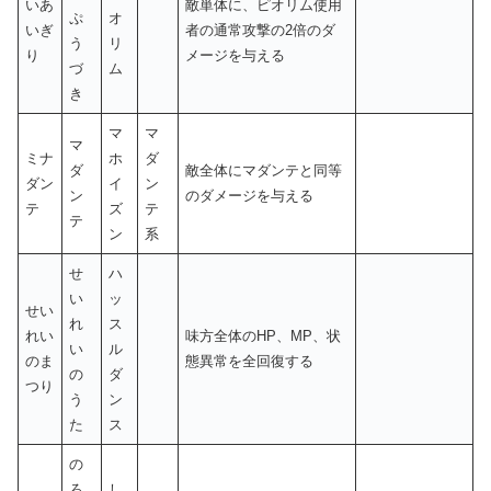
いあ
敵単体に、ピオリム使用
ぷ
オ
いぎ
者の通常攻撃の2倍のダ
う
リ
り
メージを与える
づ
ム
き
マ
マ
マ
ミナ
ホ
ダ
ダ
敵全体にマダンテと同等
ダン
イ
ン
ン
のダメージを与える
テ
ズ
テ
テ
ン
系
せ
ハ
い
ッ
せい
れ
ス
れい
味方全体のHP、MP、状
い
ル
のま
態異常を全回復する
の
ダ
つり
う
ン
た
ス
の
ろ
し