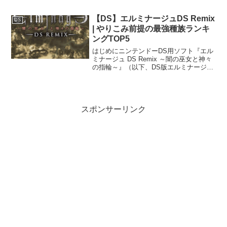
見た目 の順で重視しています。特に同じ
T3の方へ、参考情報の1つになれば幸いで
【DS】エルミナージュDS Remix
DS
す。マ...
| やりこみ前提の最強種族ランキ
ングTOP5
はじめにニンテンドーDS用ソフト『エル
ミナージュ DS Remix ～闇の巫女と神々
の指輪～』（以下、DS版エルミナージュ
1）は、ウィザードリィ系譜の中でも特に
育成要素の自由度と、やりこみの深さが
高く評価されているダンジョンRPGで
す。本作...
スポンサーリンク