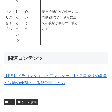
せ
い
さと
し
め
味方全員が次のターンに
りの
ん
い
2回行動でき、さらに全
きょ
と
そ
ての攻撃が会心の一撃と
くち
う
う
なる
い
つ
関連コンテンツ
【PS】ドラゴンクエストモンスターズ1・2 星降りの勇者
と牧場の仲間たち 攻略記事まとめ
PS
ゲーム攻略