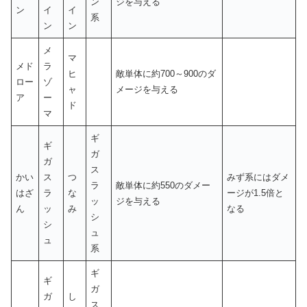
ン
ジを与える
ン
イ
イ
系
ン
ン
メ
マ
メド
ラ
ヒ
敵単体に約700～900のダ
ロー
ゾ
ャ
メージを与える
ア
ー
ド
マ
ギ
ギ
ガ
ガ
ス
かい
ス
つ
みず系にはダメ
ラ
敵単体に約550のダメー
はざ
ラ
な
ージが1.5倍と
ッ
ジを与える
ん
ッ
み
なる
シ
シ
ュ
ュ
系
ギ
ギ
ガ
ガ
し
ス