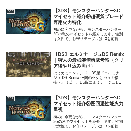
全て予め決められたデッキを使用して戦
います。各話をクリアするごとに、キャ
【3DS】モンスターハンター3G
3DS
ンペーンボーナスとし...
マイセット紹介⑨超硬質ブレード
専用火力特化
初めに今更ながら、モンスターハンター
3Gの私のマイセットを紹介します。性別
は女性で、お守りテーブルはT3を前提と
します。基本的には、スキル > 防御力 >
見た目 の順で重視しています。特に同じ
T3の方へ、参考情報の1つになれば幸いで
【DS】エルミナージュDS Remix
DS
す。マ...
｜狩人の最強装備構成考察（クリ
ア後やり込み向け）
はじめにニンテンドーDS版『エルミナー
ジュ DS Remix 〜闇の巫女と神々の指
輪〜』（以下、DS版エルミナージュ1）
は、ウィザードリィ系譜の高難度ダンジ
ョンRPGとして、現在でも根強い人気を
誇る作品です。特に本作は、クリア後の
【3DS】モンスターハンター3G
3DS
やり込み要...
マイセット紹介③匠回避性能火力
重視
初めに今更ながら、モンスターハンター
3Gの私のマイセットを紹介します。性別
は女性で、お守りテーブルはT3を前提と
します。基本的には、スキル > 防御力 >