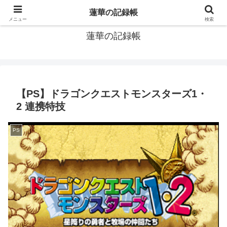
窓際社員の現役SEによるゲーム攻略、IT関連のメモです
蓮華の記録帳
メニュー
検索
蓮華の記録帳
【PS】ドラゴンクエストモンスターズ1・
2 連携特技
PS