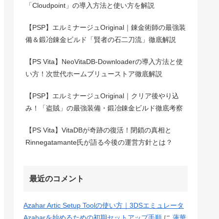
「Cloudpoint」の導入方法と使い方を解説
【PSP】エルミナージュOriginal｜錬金術師の最強装
備＆鍛冶錬金ビルド「賢者の石二刀流」徹底解説
【PS Vita】NeoVitaDB-Downloaderの導入方法と使
い方！次世代ホームブリューストア徹底解説
【PSP】エルミナージュOriginal｜クリア後やり込
み！「盗賊」の最強装備・鍛冶錬金ビルド徹底考察
【PS Vita】VitaDBが奇跡の復活！閉鎖の真相と
Rinnegatamante氏が語る今後の運営方針とは？
最近のコメント
Azahar Artic Setup Toolの使い方｜3DSエミュレータ
Azaharを始めるための初期セットアップ手順
に
蓮華