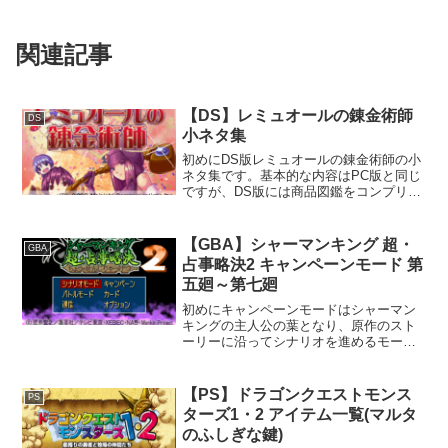
関連記事
【DS】レミュオールの錬金術師
DS
小ネタ集
初めにDS版レミュオールの錬金術師の小
ネタ集です。基本的な内容はPC版と同じ
ですが、DS版には商品図鑑をコンプリー
トした際の特典があります。欲を言え
ば、全ての商品を999販売した際の特典も
用意してほしかったです。小ネタ集シオ
【GBA】シャーマンキング 超・
GBA
のハイアンドロー...
占事略決2 キャンペーンモード 第
五廻～第七廻
初めにキャンペーンモードはシャーマン
キングの主人公の葉となり、原作のスト
ーリーに沿ってシナリオを進めるモード
です。10話+エクストラ3話で構成され、
全て予め決められたデッキを使用して戦
います。各話をクリアするごとに、キャ
【PS】ドラゴンクエストモンス
PS
ンペーンボーナスとし...
ターズ1・2 アイテム一覧(マルタ
のふしぎな鍵)