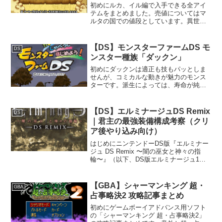
初めにルカ、イル編で入手できる全アイ
テムをまとめました。売値についてはマ
ルタの国での値段としています。異世界
で売る場合は、16/15(約1.067倍)の値段で
売れるため、高額なアイテムは異世界で
売ることをお勧めします。アイテム一覧
【DS】モンスターファームDS モ
DS
消費アイテ...
ンスター種族「ダックン」
初めにダックンは適正も技もパッとしま
せんが、コミカルな動きが魅力のモンス
ターです。派生によっては、寿命が純血
と大きく異なります。モンスター種族
「ダックン」再生条件アンゴワッス街道
で「ガア人形」を手に入れます。育成特
【DS】エルミナージュDS Remix
DS
徴ハイセンスエサの好みエサ...
｜君主の最強装備構成考察（クリ
ア後やり込み向け）
はじめにニンテンドーDS版『エルミナー
ジュ DS Remix 〜闇の巫女と神々の指
輪〜』（以下、DS版エルミナージュ1）
は、ウィザードリィ系譜の高難度ダンジ
ョンRPGとして、現在でも根強い人気を
誇る作品です。特に本作は、クリア後の
【GBA】シャーマンキング 超・
GBA
やり込み要...
占事略決2 攻略記事まとめ
初めにゲームボーイアドバンス用ソフト
の「シャーマンキング 超・占事略決2」