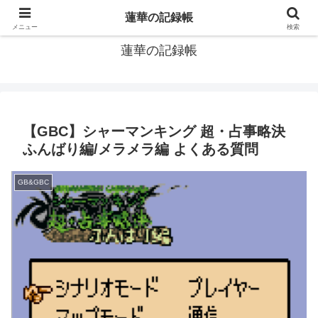
窓際社員の現役SEによるゲーム攻略、IT関連のメモです
蓮華の記録帳
メニュー
検索
蓮華の記録帳
【GBC】シャーマンキング 超・占事略決
ふんばり編/メラメラ編 よくある質問
GB&GBC