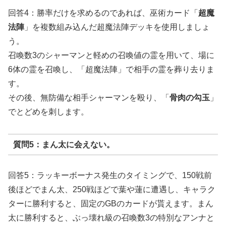
回答4：勝率だけを求めるのであれば、巫術カード「
超魔
法陣
」を複数組み込んだ超魔法陣デッキを使用しましょ
う。
召喚数3のシャーマンと軽めの召喚値の霊を用いて、場に
6体の霊を召喚し、「超魔法陣」で相手の霊を葬り去りま
す。
その後、無防備な相手シャーマンを殴り、「
骨肉の勾玉
」
でとどめを刺します。
質問5：まん太に会えない。
回答5：ラッキーボーナス発生のタイミングで、150戦前
後ほどでまん太、250戦ほどで葉や蓮に遭遇し、キャラク
ターに勝利すると、固定のGBのカードが貰えます。まん
太に勝利すると、ぶっ壊れ級の召喚数3の特別なアンナと