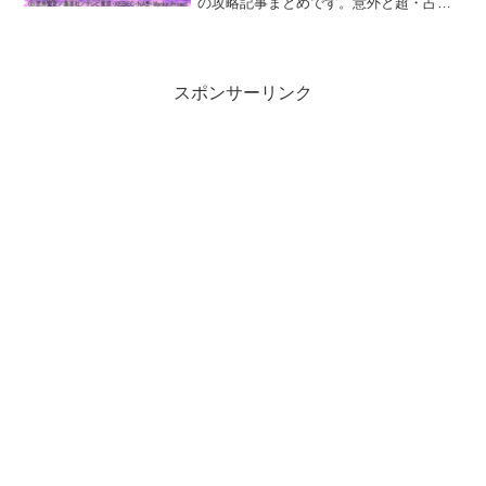
の攻略記事まとめです。意外と超・占事
略決2の情報がまとまっていなかったの
で、今更ではありますが私が調査した情
報を記録しておきます。シャーマンキン
グ 超・占事略決2本作...
スポンサーリンク