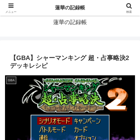
窓際社員の現役SEによるゲーム攻略、IT関連のメモです
蓮華の記録帳
メニュー
検索
蓮華の記録帳
【GBA】シャーマンキング 超・占事略決2
デッキレシピ
GBA