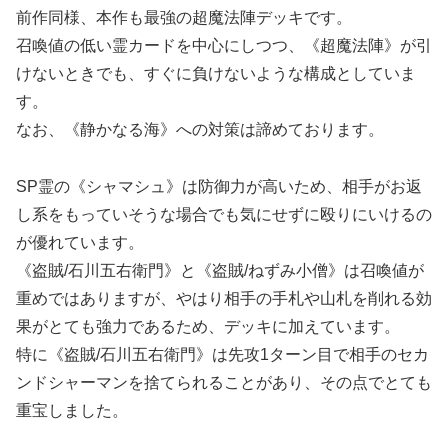
前作同様、本作も最強の超魔法陣デッキです。
召喚値の低い霊カードを中心にしつつ、《超魔法陣》が引
けないときでも、すぐに負けないような構成としていま
す。
なお、《静かなる海》への対策は諦めております。
SP霊の《シャマシュ》は防御力が高いため、相手がお返
し系をもっていそうな場合でも気にせずに殴りにいけるの
が優れています。
《盗賊/石川五右衛門》と《盗賊/ねずみ小僧》は召喚値が
重めではありますが、やはり相手の手札や山札を削れる効
果がとても強力であるため、デッキに加えています。
特に《盗賊/石川五右衛門》は先攻1ターン目で相手のセカ
ンドシャーマンを捨てられることがあり、その点でとても
重宝しました。