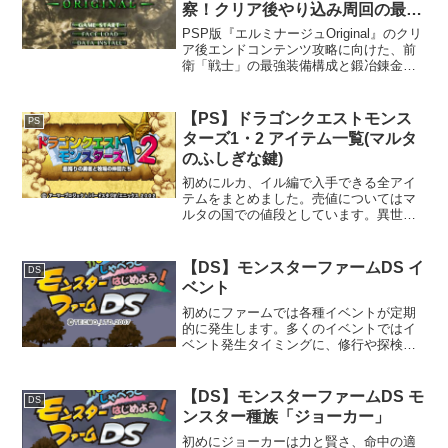
察！クリア後やり込み周回の最適
解
PSP版『エルミナージュOriginal』のクリ
ア後エンドコンテンツ攻略に向けた、前
衛「戦士」の最強装備構成と鍛冶錬金ビ
ルドを徹底考察！メイン「魔斧バルタギ
アス」とサブ「ラミアーテイル」の二刀
流、クルセイドアーマー、イノセントマ
【PS】ドラゴンクエストモンス
PS
ントによる周回効率重視の決定版。
ターズ1・2 アイテム一覧(マルタ
のふしぎな鍵)
初めにルカ、イル編で入手できる全アイ
テムをまとめました。売値についてはマ
ルタの国での値段としています。異世界
で売る場合は、16/15(約1.067倍)の値段で
売れるため、高額なアイテムは異世界で
売ることをお勧めします。アイテム一覧
【DS】モンスターファームDS イ
DS
消費アイテ...
ベント
初めにファームでは各種イベントが定期
的に発生します。多くのイベントではイ
ベント発生タイミングに、修行や探検な
どでファームにいない場合はイベントが
発生しないことに注意が必要です。イベ
ント行商1000年12月1週以降の3、6、9、
【DS】モンスターファームDS モ
DS
12月の第1週...
ンスター種族「ジョーカー」
初めにジョーカーは力と賢さ、命中の適