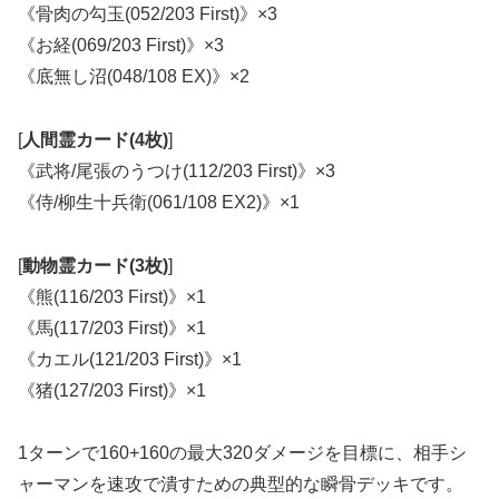
《骨肉の勾玉(052/203 First)》×3
《お経(069/203 First)》×3
《底無し沼(048/108 EX)》×2
[
人間霊カード(4枚)
]
《武将/尾張のうつけ(112/203 First)》×3
《侍/柳生十兵衛(061/108 EX2)》×1
[
動物霊カード(3枚)
]
《熊(116/203 First)》×1
《馬(117/203 First)》×1
《カエル(121/203 First)》×1
《猪(127/203 First)》×1
1ターンで160+160の最大320ダメージを目標に、相手シ
ャーマンを速攻で潰すための典型的な瞬骨デッキです。