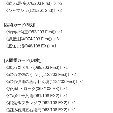
《武人/馬孫(076/203 First）》×2
《シャマシュ(121/261 2nd)》×2
[
巫術カード(5枚)
]
《骨肉の勾玉(052/203 First)》×1
《超魔法陣(074/203 First)》×3
《底無し沼(048/108 EX)》×1
[
人間霊カード(14枚)
]
《軍人/ロベルト(089/203 First)》×1
《武将/尾張のうつけ(112/203 First)》×2
《武将/伊達のあばれん坊(113/203 First)》×1
《探偵/L・ロック(068/108 EX)》×1
《侍/柳生十兵衛(061/108 EX2)》×1
《看護婦/フランソワ(062/108 EX2)》×1
《盗賊/石川五右衛門(063/108 EX2)》×1