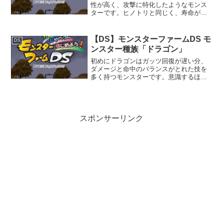
性が高く、攻撃に特化したようなモンス
ターです。ヒノトリと同じく、寿命が極
端に短いのが最大の欠点です。具体的に
は他の種族と比較して、おおむね1年近く
短いです。モンスター種族「ジョーカ
【DS】モンスターファームDS モ
DS
ー」再生条件ムルムージョ...
ンスター種族「ドラゴン」
初めにドラゴンはガッツ回復が遅い分、
ダメージと命中のバランスがとれた技を
多く持つモンスターです。意識するほど
ではありませんが、他の種族と比べて全
体的に少し寿命が短いです。モンスター
種族「ドラゴン」再生条件ブリーダーラ
ンクがB以上になった状態...
スポンサーリンク