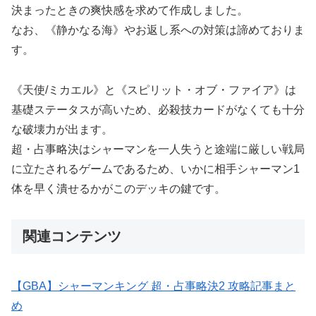
決まったときの爽快感を求めて作成しました。
なお、《静かなる海》やお返し系への対策は諦めておりま
す。
《天使/ミカエル》と《スピリット・オブ・ファイア》は
基礎ステータスが高いため、必殺技カードがなくても十分
な破壊力が出ます。
超・占事略決はシャーマンを一人失うと途端に厳しい戦局
に立たされるゲームであるため、いかに相手シャーマン1
体を早く潰せるかがこのデッキの鍵です。
関連コンテンツ
【GBA】シャーマンキング 超・占事略決2 攻略記事まと
め