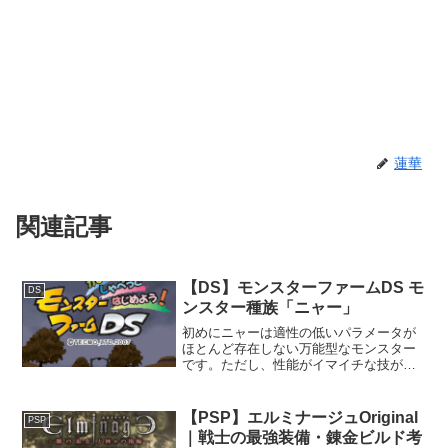
蓮華
関連記事
【DS】モンスターファームDS モ
DS
ンスター種族「ニャー」
初めにニャーは適性の低いパラメータが
ほとんど存在しない万能型なモンスター
です。ただし、性能がイマイチな技がほ
とんどであるため、ガッツ回復速度と愛
で補ってあげる必要があります。モンス
ター種族「ニャー」再生条件ブリーダー
【PSP】エルミナージュOriginal
PSP
ランクC以上で、アイテム...
｜戦士の最強装備・錬金ビルド考