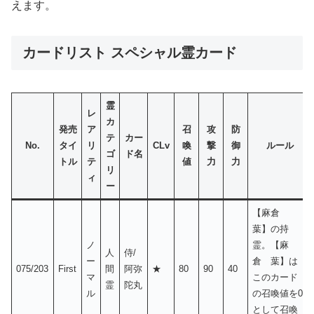
えます。
カードリスト スペシャル霊カード
霊
レ
カ
発売
ア
召
攻
防
テ
カー
No.
タイ
リ
CLv
喚
撃
御
ルール
ゴ
ド名
トル
テ
値
力
力
リ
ィ
ー
【麻倉
葉】の持
ノ
霊。【麻
人
侍/
ー
倉 葉】は
075/203
First
間
阿弥
★
80
90
40
マ
このカード
霊
陀丸
ル
の召喚値を0
として召喚