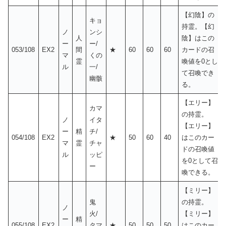
【幻陰】の
キョ
持霊。【幻
ノ
ンシ
人
陰】はこの
ー
ー/
053/108
EX2
間
★
60
60
60
カードの召
マ
くの
霊
喚値を0とし
ル
一/
て召喚でき
幽骸
る。
【エリー】
カマ
の持霊。
ノ
イタ
【エリー】
ー
精
チ/
054/108
EX2
★
50
60
40
はこのカー
マ
霊
チャ
ドの召喚値
ル
ッピ
を0として召
ー
喚できる。
【ミリー】
鬼
の持霊。
ノ
火/
【ミリー】
ー
精
055/108
EX2
タマ
★
50
50
50
はこのカー