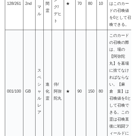
128/261
2nd
間
★
70
80
10
はこのカー
マ
グ/
霊
ドの召喚値
ル
デヒ
を0として召
ト
喚できる。
このカード
の召喚の際
は、場の
【阿弥陀
丸】を墓場
ス
に捨てなけ
ペ
ればならな
シ
進
侍/
い。【麻
001/100
GB
ャ
化
阿弥
★
90
150
80
倉 葉】は
ル
霊
陀丸
召喚値を0と
レ
して召喚で
ア
きる。この
霊は召喚直
後に戦闘フ
ィールドに