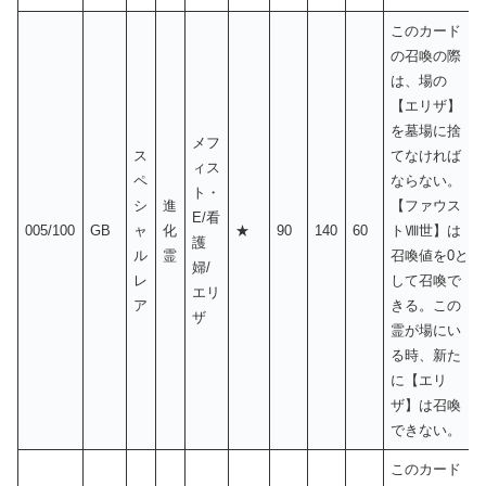
このカード
の召喚の際
は、場の
【エリザ】
を墓場に捨
メフ
ス
てなければ
ィス
ペ
ならない。
ト・
シ
進
【ファウス
E/看
005/100
GB
ャ
化
★
90
140
60
トⅧ世】は
護
ル
霊
召喚値を0と
婦/
レ
して召喚で
エリ
ア
きる。この
ザ
霊が場にい
る時、新た
に【エリ
ザ】は召喚
できない。
このカード