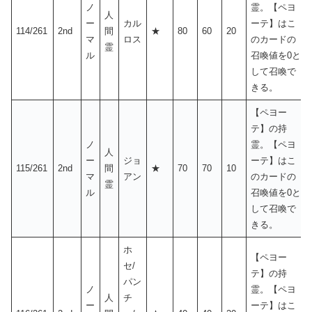
ノ
霊。【ペヨ
人
ー
カル
ーテ】はこ
114/261
2nd
間
★
80
60
20
マ
ロス
のカードの
霊
ル
召喚値を0と
して召喚で
きる。
【ペヨー
テ】の持
ノ
霊。【ペヨ
人
ー
ジョ
ーテ】はこ
115/261
2nd
間
★
70
70
10
マ
アン
のカードの
霊
ル
召喚値を0と
して召喚で
きる。
ホ
【ペヨー
セ/
テ】の持
パン
ノ
霊。【ペヨ
人
チ
ー
ーテ】はこ