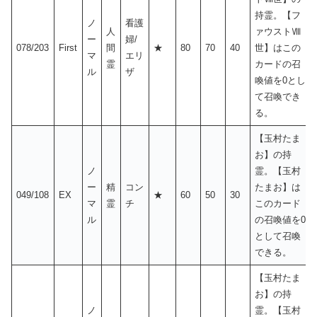
持霊。【フ
ノ
看護
人
ァウストⅧ
ー
婦/
078/203
First
間
★
80
70
40
世】はこの
マ
エリ
霊
カードの召
ル
ザ
喚値を0とし
て召喚でき
る。
【玉村たま
お】の持
ノ
霊。【玉村
ー
精
コン
たまお】は
049/108
EX
★
60
50
30
マ
霊
チ
このカード
ル
の召喚値を0
として召喚
できる。
【玉村たま
お】の持
ノ
霊。【玉村