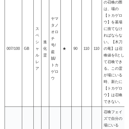
の召喚の際
は、場の
【トカゲロ
ヤマ
ウ】を墓場
タノ
ス
に捨てなけ
オロ
ペ
ればならな
チ
シ
進
い。【木刀
号/
007/100
GB
ャ
化
★
90
110
110
の竜】は召
盗
ル
霊
喚値を0とし
賊/
レ
て召喚でき
トカ
ア
る。この霊
ゲロ
が場にいる
ウ
時、新たに
【トカゲロ
ウ】は召喚
できない。
召喚フェイ
ズで自分の
場にいる