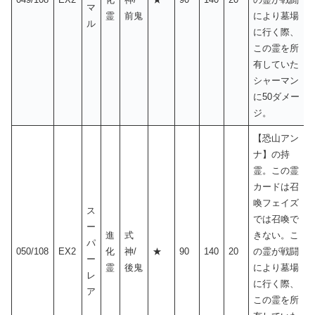
マ
霊
前鬼
により墓場
ル
に行く際、
この霊を所
有していた
シャーマン
に50ダメー
ジ。
【恐山アン
ナ】の持
霊。この霊
カードは召
喚フェイズ
ス
では召喚で
ー
進
式
きない。こ
パ
050/108
EX2
化
神/
★
90
140
20
の霊が戦闘
ー
霊
後鬼
により墓場
レ
に行く際、
ア
この霊を所