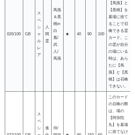
【馬孫】と
馬孫
【黒桃】を
ス
＆黒
墓場に捨て
ペ
桃in
ることで召
シ
人
白
喚できる霊
020/100
GB
ャ
間
★
40
90
100
凰/
カード。こ
ル
霊
武
の霊が自分
レ
人/
の場にいる
ア
馬孫
時は、あら
たに【馬
孫】と【黒
桃】は召喚
できない。
このカード
の召喚の際
は、場の
ス
【阿弥陀
ペ
丸】を墓場
シ
進
侍/
に捨てなけ
022/100
GB
ャ
化
阿弥
★
90
150
60