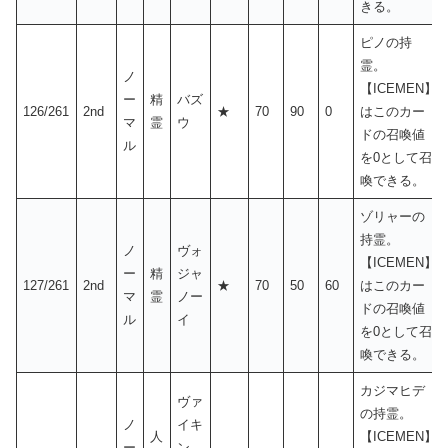
きる。
ピノの持
霊。
ノ
【ICEMEN】
ー
精
バズ
126/261
2nd
★
70
90
0
はこのカー
マ
霊
ウ
ドの召喚値
ル
を0として召
喚できる。
ゾリャーの
持霊。
ノ
ヴォ
【ICEMEN】
ー
精
ジャ
127/261
2nd
★
70
50
60
はこのカー
マ
霊
ノー
ドの召喚値
ル
イ
を0として召
喚できる。
カジマヒデ
ヴァ
の持霊。
ノ
イキ
人
【ICEMEN】
ー
ン