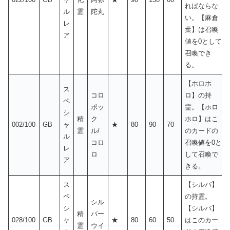
ればならな
ル
霊
陀丸
い。【麻倉
レ
葉】は召喚
ア
値を0として
召喚でき
る。
【ホロホ
ス
コロ
ロ】の持
ペ
ポッ
霊。【ホロ
シ
精
ク
ホロ】はこ
002/100
GB
ャ
★
80
90
70
霊
ル/
のカードの
ル
コロ
召喚値を0と
レ
ロ
して召喚で
ア
きる。
ス
【シルバ】
ペ
の持霊。
シル
シ
【シルバ】
精
バー
028/100
GB
ャ
★
80
60
50
はこのカー
霊
ウイ