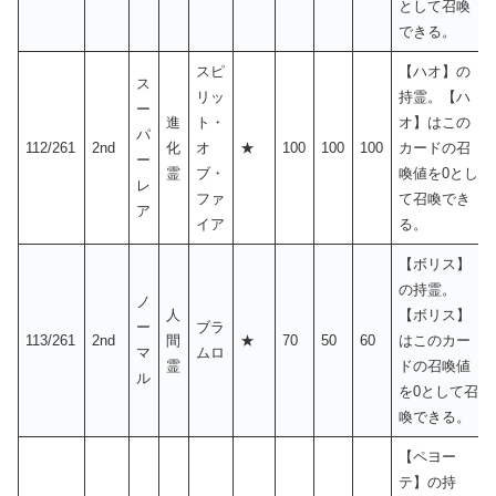
として召喚
できる。
スピ
【ハオ】の
ス
リッ
持霊。【ハ
ー
進
ト・
オ】はこの
パ
112/261
2nd
化
オ
★
100
100
100
カードの召
ー
霊
ブ・
喚値を0とし
レ
ファ
て召喚でき
ア
イア
る。
【ボリス】
の持霊。
ノ
人
【ボリス】
ー
ブラ
113/261
2nd
間
★
70
50
60
はこのカー
マ
ムロ
霊
ドの召喚値
ル
を0として召
喚できる。
【ペヨー
テ】の持