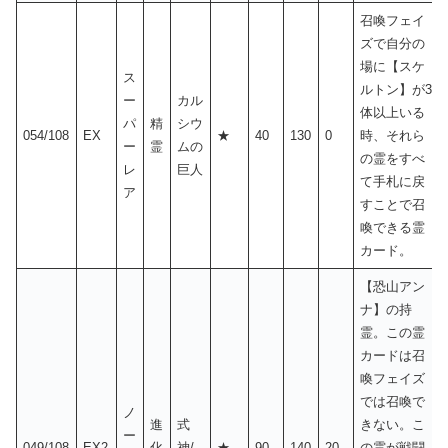
召喚フェイ
ズで自分の
場に【スケ
ス
ルトン】が3
ー
カル
体以上いる
パ
精
シウ
054/108
EX
★
40
130
0
時、それら
ー
霊
ムの
の霊をすべ
レ
巨人
て手札に戻
ア
すことで召
喚できる霊
カード。
【恐山アン
ナ】の持
霊。この霊
カードは召
喚フェイズ
では召喚で
ノ
進
式
きない。こ
ー
049/108
EX2
化
神/
★
90
140
20
の霊が戦闘