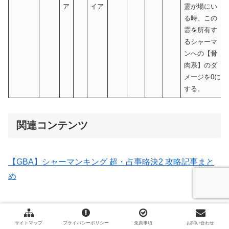
ア
イア
霊が場にい
る時、この
霊を所有す
るシャーマ
ンへの【骨
肉系】のダ
メージを0に
する。
関連コンテンツ
【GBA】シャーマンキング 超・占事略決2 攻略記事まと
め
GBA
ゲーム攻略
サイトマップ
プライバシーポリシー
免責事項
お問い合わせ