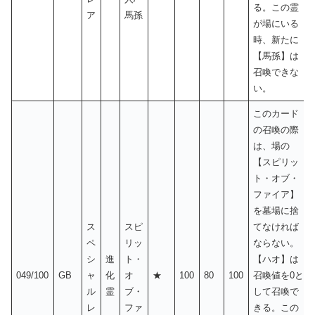
る。この霊
ア
馬孫
が場にいる
時、新たに
【馬孫】は
召喚できな
い。
このカード
の召喚の際
は、場の
【スピリッ
ト・オブ・
ファイア】
を墓場に捨
ス
スピ
てなければ
ペ
リッ
ならない。
シ
進
ト・
【ハオ】は
049/100
GB
ャ
化
オ
★
100
80
100
召喚値を0と
ル
霊
ブ・
して召喚で
レ
ファ
きる。この