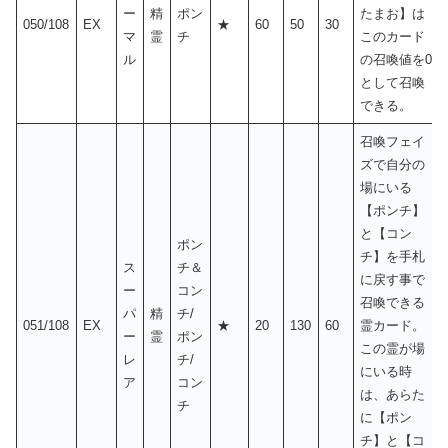
ー
精
ポン
たまお】は
050/108
EX
★
60
50
30
マ
霊
チ
このカード
ル
の召喚値を0
として召喚
できる。
召喚フェイ
ズで自分の
場にいる
【ポンチ】
と【コン
ポン
チ】を手札
ス
チ＆
に戻す事で
ー
コン
召喚できる
パ
精
チ/
051/108
EX
★
20
130
60
霊カード。
ー
霊
ポン
この霊が場
レ
チ/
にいる時
ア
コン
は、あらた
チ
に【ポン
チ】と【コ