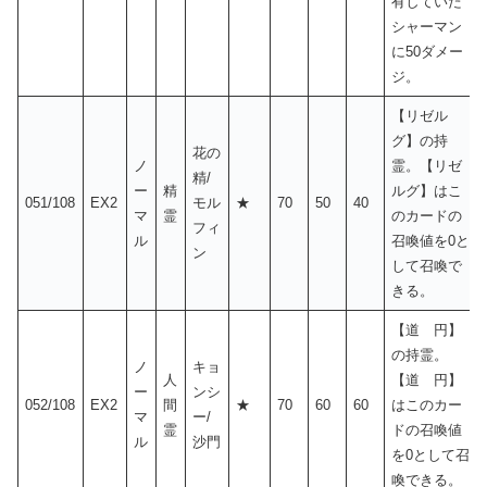
有していた
シャーマン
に50ダメー
ジ。
【リゼル
グ】の持
花の
ノ
霊。【リゼ
精/
ー
精
ルグ】はこ
051/108
EX2
モル
★
70
50
40
マ
霊
のカードの
フィ
ル
召喚値を0と
ン
して召喚で
きる。
【道 円】
の持霊。
ノ
キョ
人
【道 円】
ー
ンシ
052/108
EX2
間
★
70
60
60
はこのカー
マ
ー/
霊
ドの召喚値
ル
沙門
を0として召
喚できる。