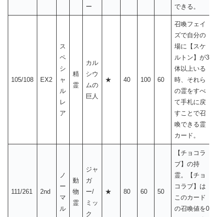
ー
できる。
召喚フェイ
ズで自分の
ス
場に【スケ
ペ
ルトン】が3
カル
シ
体以上いる
精
シウ
105/108
EX2
ャ
★
40
100
60
時、それら
霊
ムの
ル
の霊をすべ
巨人
レ
て手札に戻
ア
すことで召
喚できる霊
カード。
【チョコラ
ブ】の持
ジャ
ノ
霊。【チョ
動
ガ
ー
コラブ】は
111/261
2nd
物
ー/
★
80
60
50
マ
このカード
霊
ミッ
ル
の召喚値を0
ク