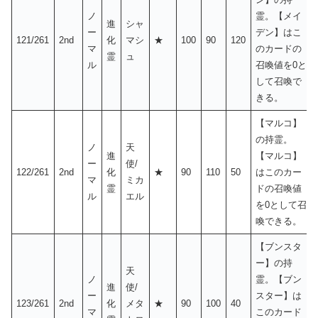
ノ
霊。【メイ
進
シャ
ー
デン】はこ
121/261
2nd
化
マシ
★
100
90
120
マ
のカードの
霊
ュ
ル
召喚値を0と
して召喚で
きる。
【マルコ】
の持霊。
ノ
天
進
【マルコ】
ー
使/
122/261
2nd
化
★
90
110
50
はこのカー
マ
ミカ
霊
ドの召喚値
ル
エル
を0として召
喚できる。
【ブンスタ
ー】の持
天
ノ
霊。【ブン
進
使/
ー
スター】は
123/261
2nd
化
メタ
★
90
100
40
マ
このカード