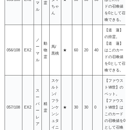
マ
霊
ちゃ
ドの召喚値
ル
ん
を0として召
喚できる。
【道 蓮】
の持霊。
ノ
動
【道 蓮】
ー
馬/
056/108
EX2
物
★
60
20
40
はこのカー
マ
黒桃
霊
ドの召喚値
ル
を0として召
喚できる。
スケ
【ファウス
ルト
トⅧ世】の
ス
ン/
ペット。
ー
フラ
【ファウス
パ
精
057/108
EX2
ンケ
★
30
30
0
トⅧ世】は
ー
霊
ンシ
このカード
レ
ュタ
の召喚値を0
ア
イニ
として召喚