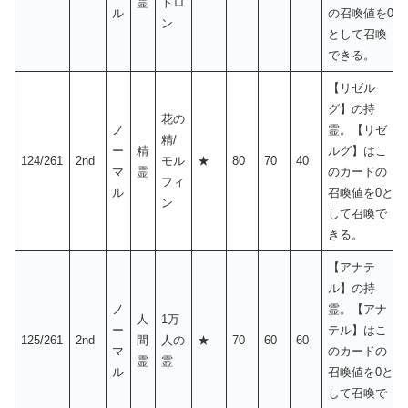
霊
トロ
ル
の召喚値を0
ン
として召喚
できる。
【リゼル
グ】の持
花の
ノ
霊。【リゼ
精/
ー
精
ルグ】はこ
124/261
2nd
モル
★
80
70
40
マ
霊
のカードの
フィ
ル
召喚値を0と
ン
して召喚で
きる。
【アナテ
ル】の持
ノ
霊。【アナ
人
1万
ー
テル】はこ
125/261
2nd
間
人の
★
70
60
60
マ
のカードの
霊
霊
ル
召喚値を0と
して召喚で