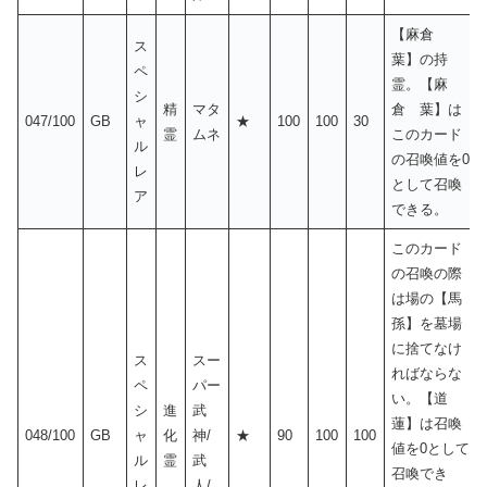
【麻倉
ス
葉】の持
ペ
霊。【麻
シ
精
マタ
倉 葉】は
047/100
GB
ャ
★
100
100
30
霊
ムネ
このカード
ル
の召喚値を0
レ
として召喚
ア
できる。
このカード
の召喚の際
は場の【馬
孫】を墓場
に捨てなけ
ス
スー
ればならな
ペ
パー
い。【道
シ
進
武
蓮】は召喚
048/100
GB
ャ
化
神/
★
90
100
100
値を0として
ル
霊
武
召喚でき
レ
人/