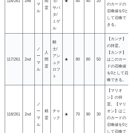
116/261
2nd
間
ョ/
★
40
40
20
マ
のカードの
霊
サパ
ル
召喚値を0と
タ/
して召喚で
ミゲ
きる。
ル
【カンナ】
騎
の持霊。
ノ
士/
人
【カンナ】
ー
アシ
117/261
2nd
間
★
80
80
50
はこのカー
マ
ュク
霊
ドの召喚値
ル
ロフ
を0として召
ト
喚できる。
【マリオ
ン】の持
ノ
霊。【マリ
ー
精
チャ
オン】はこ
118/261
2nd
★
70
90
30
マ
霊
ック
のカードの
ル
召喚値を0と
して召喚で