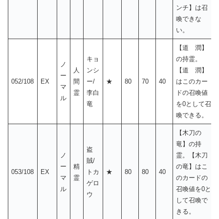
ンチ】は召
喚できな
い。
【道 潤】
キョ
の持霊。
ノ
人
ンシ
【道 潤】
ー
052/108
EX
間
ー/
★
80
70
40
はこのカー
マ
霊
李白
ドの召喚値
ル
竜
を0として召
喚できる。
【木刀の
竜】の持
盗
ノ
霊。【木刀
賊/
ー
精
の竜】はこ
053/108
EX
トカ
★
80
80
40
マ
霊
のカードの
ゲロ
ル
召喚値を0と
ウ
して召喚で
きる。