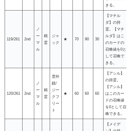
きる。
【マチル
ダ】の持
ノ
霊。【マチ
ー
精
ジャ
ルダ】はこ
119/261
2nd
★
70
90
30
マ
霊
ック
のカードの
ル
召喚値を0と
して召喚で
きる。
【アシル】
雲外
の持霊。
ノ
鏡/
【アシル】
ー
精
ジー
120/261
2nd
★
60
60
60
はこのカー
マ
霊
クフ
ドの召喚値
ル
リー
を0として召
ト
喚できる。
【メイデ
ン】の持