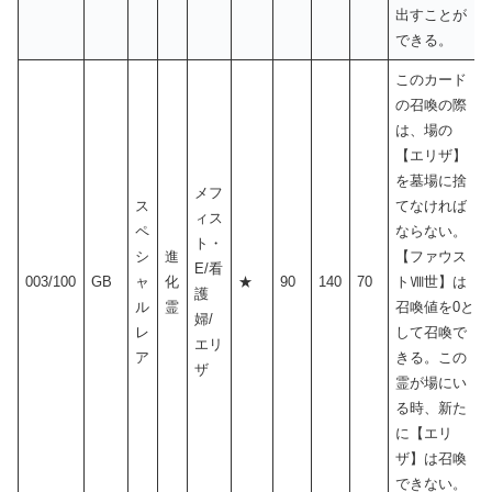
出すことが
できる。
このカード
の召喚の際
は、場の
【エリザ】
を墓場に捨
メフ
ス
てなければ
ィス
ペ
ならない。
ト・
シ
進
【ファウス
E/看
003/100
GB
ャ
化
★
90
140
70
トⅧ世】は
護
ル
霊
召喚値を0と
婦/
レ
して召喚で
エリ
ア
きる。この
ザ
霊が場にい
る時、新た
に【エリ
ザ】は召喚
できない。