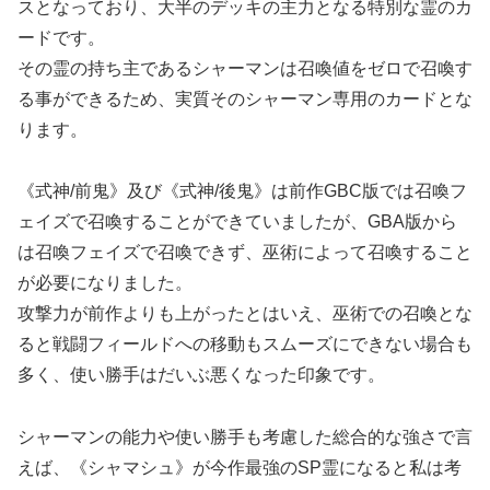
スとなっており、大半のデッキの主力となる特別な霊のカ
ードです。
その霊の持ち主であるシャーマンは召喚値をゼロで召喚す
る事ができるため、実質そのシャーマン専用のカードとな
ります。
《式神/前鬼》及び《式神/後鬼》は前作GBC版では召喚フ
ェイズで召喚することができていましたが、GBA版から
は召喚フェイズで召喚できず、巫術によって召喚すること
が必要になりました。
攻撃力が前作よりも上がったとはいえ、巫術での召喚とな
ると戦闘フィールドへの移動もスムーズにできない場合も
多く、使い勝手はだいぶ悪くなった印象です。
シャーマンの能力や使い勝手も考慮した総合的な強さで言
えば、《シャマシュ》が今作最強のSP霊になると私は考