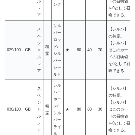
ル
ドの召喚値
ング
レ
を0として召
ア
喚できる。
シル
ス
【シルバ】
バー
ペ
の持霊。
ロッ
シ
【シルバ】
精
ド/
029/100
GB
ャ
★
80
40
70
はこのカー
霊
シル
ル
ドの召喚値
バー
レ
を0として召
シー
ア
喚できる。
ルド
シル
ス
【シルバ】
バー
ペ
の持霊。
ホー
シ
【シルバ】
精
ン/
030/100
GB
ャ
★
80
80
30
はこのカー
霊
シル
ル
ドの召喚値
バー
レ
を0として召
テイ
ア
喚できる。
ル