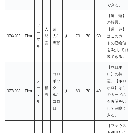
できる。
【道 蓮】
の持霊。
ノ
人
武
【道 蓮】
ー
076/203
First
間
人/
★
70
70
50
はこのカー
マ
霊
馬孫
ドの召喚値
ル
を0として召
喚できる。
【ホロホ
コロ
ロ】の持
ノ
ポッ
霊。【ホロ
ー
精
ク
ホロ】はこ
077/203
First
★
80
70
40
マ
霊
ル/
のカードの
ル
コロ
召喚値を0と
ロ
して召喚で
きる。
【ファウス
トⅧ世】の