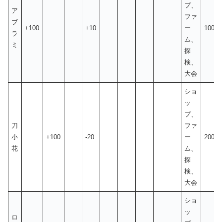
プ、
ア
ファ
ブ
+100
+10
ー
100
ラ
ム、
ミ
探
検、
大会
ショ
ッ
プ、
刀
ファ
小
+100
-20
ー
200
花
ム、
探
検、
大会
ショ
ッ
ロ