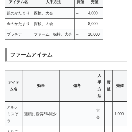
アイテム名
入手方法
買値
売値
銀のかたまり
探検、大会
–
4,000
金のかたまり
探検、大会
–
8,000
プラチナ
ファーム、探検、大会
–
10,000
ファームアイテム
入
アイテ
手
買
効果
備考
売値
ム名
方
値
法
アルテ
大
ミスぞ
週頭に疲労3%減少
–
1,000
会
う
ふたご