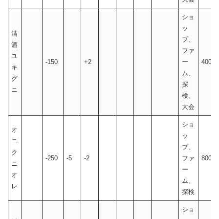
ショ
ッ
清
プ、
酒
ファ
ユ
-150
+2
ー
400
キ
ム、
グ
探
ニ
検、
大会
ショ
オ
ッ
ニ
プ、
ク
-250
-5
-2
ファ
800
ニ
ー
オ
ム、
レ
探検
ショ