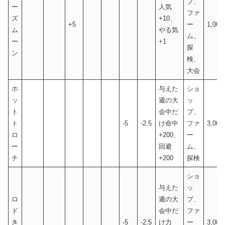
プ、
ー
人気
ファ
ズ
+10、
+5
ー
1,00
ム
やる気
ム、
ー
+1
探
ン
検、
大会
ホ
与えた
ショ
ッ
週の大
ッ
ト
会中だ
プ、
ト
-5
-2.5
け命中
ファ
3,00
ロ
+200、
ー
ー
回避
ム、
チ
+200
探検
ショ
与えた
ッ
ロ
週の大
プ、
ド
会中だ
ファ
き
-5
-2.5
け力
ー
3,00