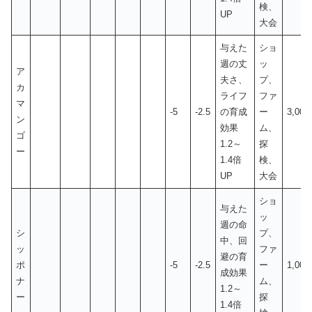
検、
UP
大会
与えた
ショ
週の丈
ッ
ア
夫さ、
プ、
カ
ライフ
ファ
マ
-5
-2.5
の育成
ー
3,00
ン
効果
ム、
ゴ
1.2～
探
ー
1.4倍
検、
UP
大会
ショ
与えた
ッ
週の命
シ
プ、
中、回
ッ
ファ
避の育
ポ
-5
-2.5
ー
1,00
成効果
ナ
ム、
1.2～
ー
探
1.4倍