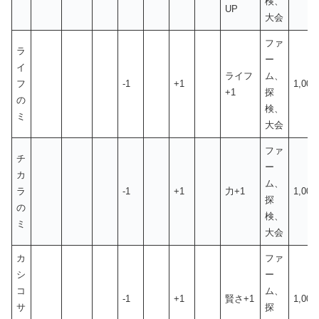
検、
UP
大会
ファ
ラ
ー
イ
ライフ
ム、
フ
-1
+1
1,00
+1
探
の
検、
ミ
大会
ファ
チ
ー
カ
ム、
ラ
-1
+1
力+1
1,00
探
の
検、
ミ
大会
カ
ファ
シ
ー
コ
ム、
-1
+1
賢さ+1
1,00
サ
探