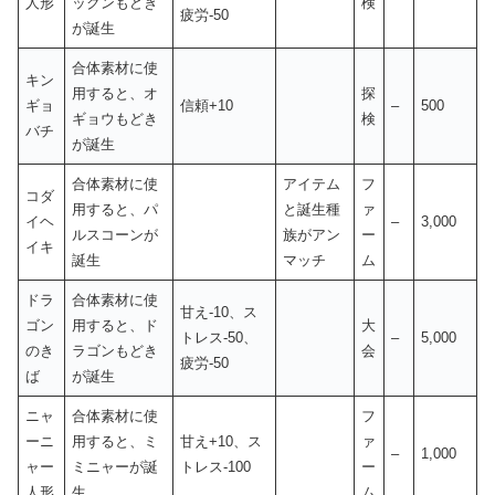
人形
ックンもどき
検
疲労-50
が誕生
合体素材に使
キン
用すると、オ
探
ギョ
信頼+10
–
500
ギョウもどき
検
バチ
が誕生
合体素材に使
アイテム
フ
コダ
用すると、パ
と誕生種
ァ
イヘ
–
3,000
ルスコーンが
族がアン
ー
イキ
誕生
マッチ
ム
ドラ
合体素材に使
甘え-10、ス
ゴン
用すると、ド
大
トレス-50、
–
5,000
のき
ラゴンもどき
会
疲労-50
ば
が誕生
ニャ
合体素材に使
フ
ーニ
用すると、ミ
甘え+10、ス
ァ
–
1,000
ャー
ミニャーが誕
トレス-100
ー
人形
生
ム