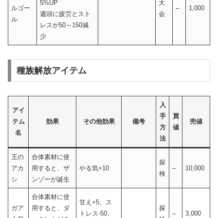
5%UP
大
ルゴー
–
1,000
週頭に疲労とスト
会
ル
レスが50～150減
少
種族解放アイテム
入
アイ
手
買
テム
効果
その他効果
備考
売値
方
値
名
法
王の
合体素材に使
探
アカ
用すると、ザ
やる気+10
–
10,000
検
シ
ンゾーが誕生
合体素材に使
甘え+5、ス
ガア
用すると、ダ
探
トレス-50、
–
3,000