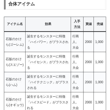
合体アイテム
入手
アイテム名
効果
買値
売値
方法
誕生するモンスターに特徴
行商
石版のかけ
「ハイパワー」がプラスされ
人、
2000
1,000
ら(ゴーレム)
る
大会
誕生するモンスターに特徴
行商
石版のかけ
「ハイセンス」がプラスされ
人、
2000
1,000
ら(スエゾー)
る
大会
誕生するモンスターに特徴
行商
石版のかけ
「ハイテクニック」がプラス
人、
2000
1,000
ら(ハム)
される
大会
誕生するモンスターに特徴
行商
石版のかけ
「ハイスピード」がプラスさ
人、
2000
1,000
ら(オギョウ)
れる
大会