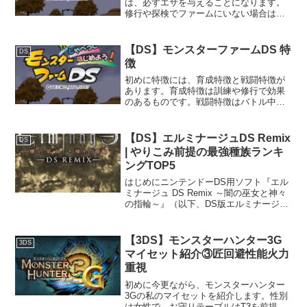
は、必ずエサを与えることになります。
修行や探検でファームにいない場合は、
エサを与えることができません。エサエ
サはゴハンヌキを含めた10種類から選択
が可能です。ゴハンヌキはデメリットが
【DS】モンスターファームDS 特
DS
大きいため、どうして...
徴
初めに特徴には、育成特徴と戦闘特徴が
あります。育成特徴は訓練や修行で効果
のあるものです。戦闘特徴はバトル中の
み条件を満たすと確率で発動します。育
成特徴は最大2つまで、戦闘特徴は最大3
つまで保持可能です。基本的には新たに
【DS】エルミナージュDS Remix
DS
特徴を獲得した際に古い...
| やりこみ前提の最強種族ランキ
ングTOP5
はじめにニンテンドーDS用ソフト『エル
ミナージュ DS Remix ～闇の巫女と神々
の指輪～』（以下、DS版エルミナージュ
1）は、ウィザードリィ系譜の中でも特に
育成要素の自由度と、やりこみの深さが
高く評価されているダンジョンRPGで
【3DS】モンスターハンター3G
3DS
す。本作...
マイセット紹介③匠回避性能火力
重視
初めに今更ながら、モンスターハンター
3Gの私のマイセットを紹介します。性別
は女性で、お守りテーブルはT3を前提と