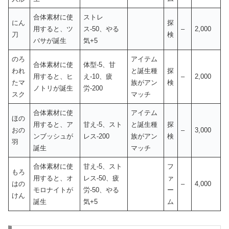
合体素材に使
ストレ
にん
探
用すると、ツ
ス-50、やる
–
2,000
刀
検
バサが誕生
気+5
のろ
アイテム
合体素材に使
体型-5、甘
われ
と誕生種
探
用すると、ヒ
え-10、疲
–
2,000
たマ
族がアン
検
ノトリが誕生
労-200
スク
マッチ
合体素材に使
アイテム
ほの
用すると、ア
甘え-5、スト
と誕生種
探
おの
–
3,000
ンブッシュが
レス-200
族がアン
検
羽
誕生
マッチ
合体素材に使
甘え-5、スト
フ
もろ
用すると、オ
レス-50、疲
ァ
はの
–
4,000
モロナイトが
労-50、やる
ー
けん
誕生
気+5
ム