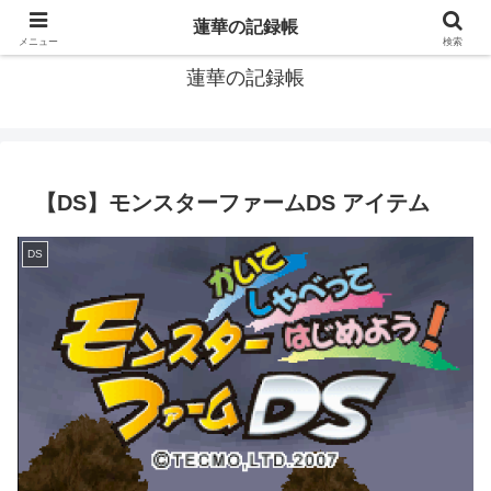
窓際社員の現役SEによるゲーム攻略、IT関連のメモです
蓮華の記録帳
メニュー
検索
蓮華の記録帳
【DS】モンスターファームDS アイテム
DS