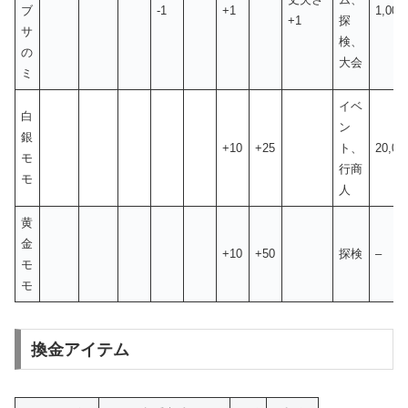
ブ
-1
+1
1,00
+1
探
サ
検、
の
大会
ミ
イベ
白
ン
銀
+10
+25
ト、
20,0
モ
行商
モ
人
黄
金
+10
+50
探検
–
モ
モ
換金アイテム