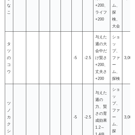
な
+200、
ム、
こ
ライフ
探
+200
検、
大会
与えた
ショ
タ
週の大
ッ
ツ
会中だ
プ、
の
-5
-2.5
け賢さ
ファ
3,00
コ
+200、
ー
ウ
丈夫さ
ム、
+200
探検
ショ
与えた
ッ
週の
ツ
プ、
力、賢
ノ
ファ
さの育
カ
-5
-2.5
ー
3,00
成効果
ク
ム、
1.2～
シ
探
1.4倍