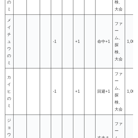
の
検、
ミ
大会
メ
ファ
イ
ー
チ
ム、
ュ
-1
+1
命中+1
1,00
探
ウ
検、
の
大会
ミ
ファ
カ
ー
イ
ム、
ヒ
-1
+1
回避+1
1,00
探
の
検、
ミ
大会
ジ
ファ
ョ
ー
ウ
丈夫さ
ム、