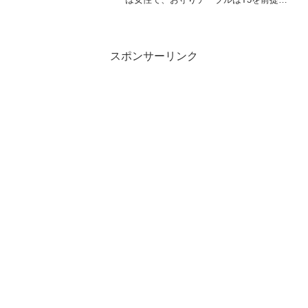
します。基本的には、スキル > 防御力 >
見た目 の順で重視しています。特に同じ
T3の方へ、参考情報の1つになれば幸いで
す。マ...
スポンサーリンク