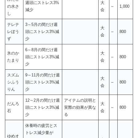
週頭にストレス3%
大
の水さ
–
1,000
減少
会
し
テレテ
3～5月の間だけ週
大
レぼう
頭にストレス3%減
–
800
会
ず
少
6～8月の間だけ週
氷のか
大
頭にストレス3%減
–
800
たまり
会
少
スズム
9～11月の間だけ週
大
シふう
頭にストレス3%減
–
800
会
りん
少
12～2月の間だけ週
アイテムの説明と
だんろ
大
頭にストレス3%減
実際の効果が異な
–
800
石
会
少
る
休養時の疲労とス
トレス減少量が
ゆめオ