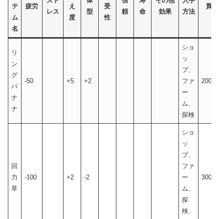
スト
体
信
寿
その他
入手
テ
疲労
え
受
買値
レス
型
頼
命
効果
方法
ム
度
性
名
ショ
リ
ッ
ン
プ、
グ
-50
+5
+2
ファ
200
バ
ー
ナ
ム、
ナ
探検
ショ
ッ
プ、
回
ファ
力
-100
+2
-2
ー
300
草
ム、
探
検、