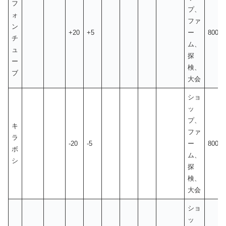
フ
プ、
ォ
ファ
ン
+20
+5
ー
800
チ
ム、
ュ
探
ー
検、
ブ
大会
ショ
ッ
プ、
キ
ファ
ラ
-20
-5
ー
800
ボ
ム、
シ
探
検、
大会
ショ
ッ