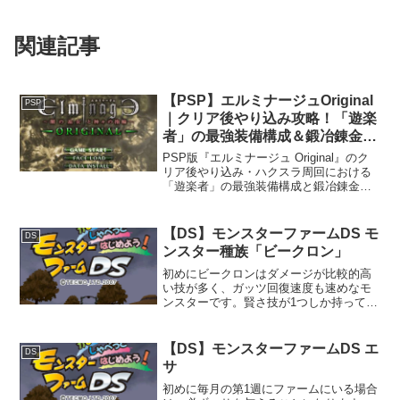
関連記事
【PSP】エルミナージュOriginal
PSP
｜クリア後やり込み攻略！「遊楽
者」の最強装備構成＆鍛冶錬金徹
底考察
PSP版『エルミナージュ Original』のク
リア後やり込み・ハクスラ周回における
「遊楽者」の最強装備構成と鍛冶錬金ビ
ルドを徹底考察！「炎の鞭」の二刀流
（主副解除）やイノセントマント活用
法、君主連携による状態異常対策まで詳
【DS】モンスターファームDS モ
DS
しく解説します
ンスター種族「ビークロン」
初めにビークロンはダメージが比較的高
い技が多く、ガッツ回復速度も速めなモ
ンスターです。賢さ技が1つしか持ってい
ないのも大きな特徴です。モンスター種
族「ビークロン」再生条件1005年以降の8
月に、モンスターをファームの大きな木
【DS】モンスターファームDS エ
DS
まで誘導し、黄色...
サ
初めに毎月の第1週にファームにいる場合