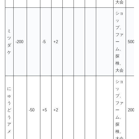
大会
ショ
ッ
プ、
ミ
ファ
ツ
-200
-5
+2
ー
500
ダ
ム、
ケ
探
検、
大会
ショ
に
ッ
ゅ
プ、
う
ファ
ど
-50
+5
+2
ー
200
う
ム、
ア
探
メ
検、
大会