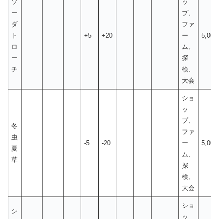
ソ
ッ
ー
プ、
ダ
ファ
ト
+5
+20
ー
5,00
ロ
ム、
ー
探
チ
検、
大会
ショ
ッ
プ、
冬
ファ
虫
-5
-20
ー
5,00
夏
ム、
草
探
検、
大会
ショ
シ
ッ