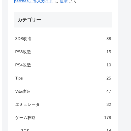
patches」導入ガイド
に
蓮華
より
カテゴリー
3DS改造
38
PS3改造
15
PS4改造
10
Tips
25
Vita改造
47
エミュレータ
32
ゲーム攻略
178
3DS
14