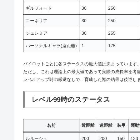
ギルフォード
30
250
コーネリア
30
250
ジェレミア
30
255
パーソナルキャラ(遠距離)
1
175
パイロットごとに各ステータスの最大値は決まっています
ただし、これは理論上の最大値であって実際の成長率を考
レベルアップ時の厳選なしで、育成した際の結果は後述し
レベル99時のステータス
名前
近距離
遠距離
装甲
運動
ルルーシュ
200
200
150
133