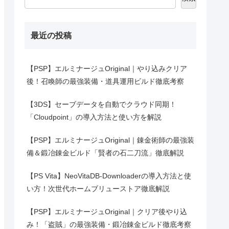
最近の投稿
【PSP】エルミナージュOriginal｜やり込みクリア
後！召喚師の最強装備・道具運用ビルド徹底考察
【3DS】セーブデータを自動でクラウド同期！
「Cloudpoint」の導入方法と使い方を解説
【PSP】エルミナージュOriginal｜錬金術師の最強装
備＆鍛冶錬金ビルド「賢者の石二刀流」徹底解説
【PS Vita】NeoVitaDB-Downloaderの導入方法と使
い方！次世代ホームブリューストア徹底解説
【PSP】エルミナージュOriginal｜クリア後やり込
み！「盗賊」の最強装備・鍛冶錬金ビルド徹底考察