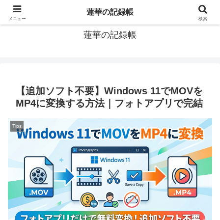
窓際社員の現役SEによるゲーム攻略、IT関連のメモです
蓮華の記録帳
メニュー
検索
蓮華の記録帳
【追加ソフト不要】Windows 11でMOVを
MP4に変換する方法｜フォトアプリで完結
Tips