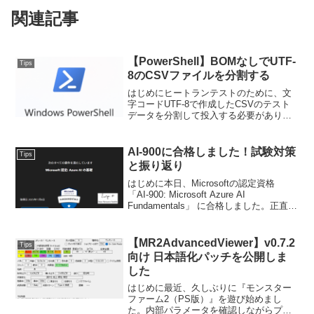
関連記事
【PowerShell】BOMなしでUTF-
Tips
8のCSVファイルを分割する
はじめにヒートランテストのために、文
字コードUTF-8で作成したCSVのテスト
データを分割して投入する必要がありま
した。会社PCのデフォルト環境(ソフトウ
ェアインストールなし)でそれを実現しな
ければならなかったため、PowerShellで
AI-900に合格しました！試験対策
Tips
ス...
と振り返り
はじめに本日、Microsoftの認定資格
「AI-900: Microsoft Azure AI
Fundamentals」 に合格しました。正直に
言うと、最初はこの資格に特別な興味や
意欲はなく、会社でAIに関する人材育成
が推進されている...
【MR2AdvancedViewer】v0.7.2
Tips
向け 日本語化パッチを公開しま
した
はじめに最近、久しぶりに『モンスター
ファーム2（PS版）』を遊び始めまし
た。内部パラメータを確認しながらプレ