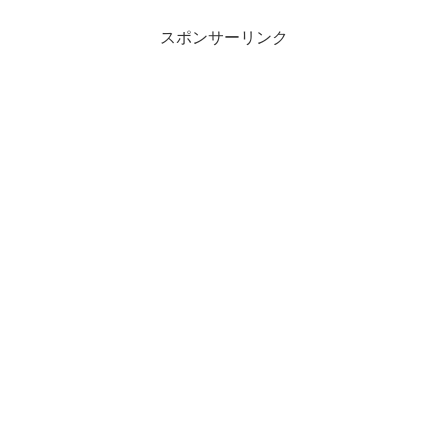
時点でのWindows 11のタスクバーに、時
計の秒...
スポンサーリンク