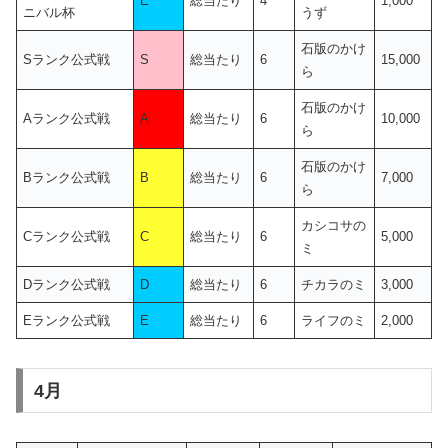
E
総当たり
4
1,000
ニバル杯
うず
石版のかけ
Sランク公式戦
S
総当たり
6
15,000
ら
石版のかけ
Aランク公式戦
A
総当たり
6
10,000
ら
石版のかけ
Bランク公式戦
B
総当たり
6
7,000
ら
カシコサの
Cランク公式戦
C
総当たり
6
5,000
ミ
Dランク公式戦
D
総当たり
6
チカラのミ
3,000
Eランク公式戦
E
総当たり
6
ライフのミ
2,000
4月