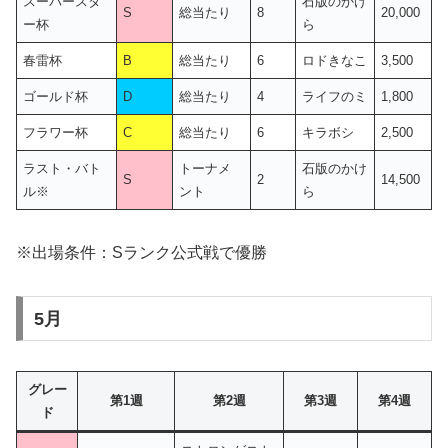
スーパースタ
石版のかけ
S
総当たり
8
20,000
ー杯
ら
春雷杯
B
総当たり
6
ロドきなこ
3,500
ゴールド杯
D
総当たり
4
ライフのミ
1,800
フラワー杯
C
総当たり
6
キラボシ
2,500
ラスト・バト
トーナメ
石版のかけ
S
2
14,500
ル※
ント
ら
※出場条件：Sランク公式戦で優勝
5月
グレー
第1週
第2週
第3週
第4週
ド