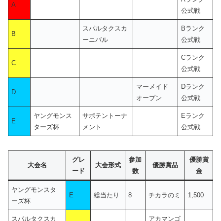
A
公式戦
スパルタクスカ
Bランク
B
ーニバル
公式戦
Cランク
C
公式戦
マーメイド
Dランク
D
オープン
公式戦
ヤングモンス
サボテントーナ
Eランク
E
ターズ杯
メント
公式戦
グレ
参加
優勝賞
大会名
大会形式
優勝賞品
ード
数
金
ヤングモンスタ
E
総当たり
8
チカラのミ
1,500
ーズ杯
スパルタクスカ
アカマンゴ