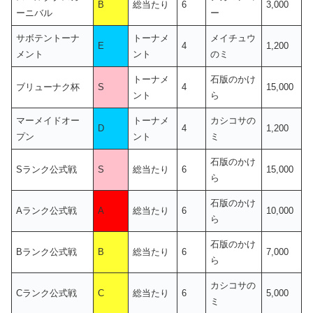
B
総当たり
6
3,000
ーニバル
ー
サボテントーナ
トーナメ
メイチュウ
E
4
1,200
メント
ント
のミ
トーナメ
石版のかけ
ブリューナク杯
S
4
15,000
ント
ら
マーメイドオー
トーナメ
カシコサの
D
4
1,200
プン
ント
ミ
石版のかけ
Sランク公式戦
S
総当たり
6
15,000
ら
石版のかけ
Aランク公式戦
A
総当たり
6
10,000
ら
石版のかけ
Bランク公式戦
B
総当たり
6
7,000
ら
カシコサの
Cランク公式戦
C
総当たり
6
5,000
ミ