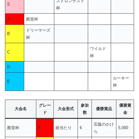
ストロンゲスト
S
杯
A
殿堂杯
ドリーマーズ
B
杯
ワイルド
C
杯
D
ルーキー
E
杯
グレー
参加
優勝賞
大会名
大会形式
優勝賞品
ド
数
金
石版のかけ
殿堂杯
A
総当たり
6
5,000
ら