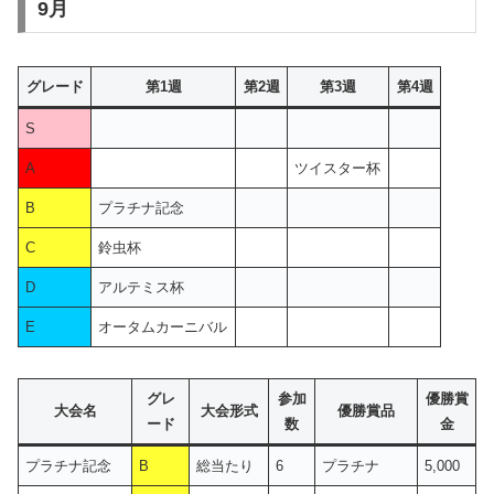
9月
グレード
第1週
第2週
第3週
第4週
S
A
ツイスター杯
B
プラチナ記念
C
鈴虫杯
D
アルテミス杯
E
オータムカーニバル
グレ
参加
優勝賞
大会名
大会形式
優勝賞品
ード
数
金
プラチナ記念
B
総当たり
6
プラチナ
5,000