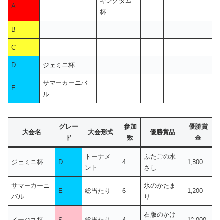
キングダム
A
杯
B
C
D
ジェミニ杯
サマーカーニバ
E
ル
グレー
参加
優勝賞
大会名
大会形式
優勝賞品
ド
数
金
トーナメ
ふたごの水
ジェミニ杯
D
4
1,800
ント
さし
サマーカーニ
氷のかたま
E
総当たり
6
1,200
バル
り
石版のかけ
イージス杯
S
総当たり
4
12,000