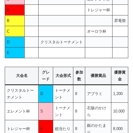
A
トレジャー杯
B
昇竜祭
C
オーロラ杯
D
クリスタルトーナメント
E
グレ
参加
優勝賞
大会名
大会形式
優勝賞品
ード
数
金
クリスタルトー
トーナメ
D
8
アブラミ
1,200
ナメント
ント
トーナメ
石版のかけ
エレメント杯
S
8
10,000
ント
ら
銀のかたま
トレジャー杯
A
総当たり
8
8,000
り