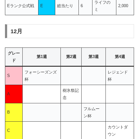
ライフの
Eランク公式戦
E
総当たり
6
2,000
ミ
12月
グレー
第1週
第2週
第3週
第4週
ド
フォーシーズンズ
レジェンド
S
杯
杯
樹氷祭記
A
念
フルムー
B
ン杯
カウントダ
C
ウン