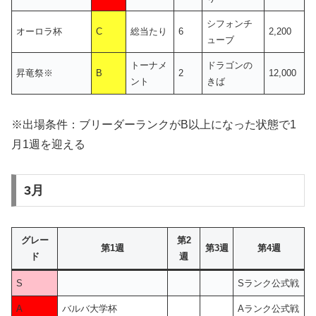
シフォンチ
オーロラ杯
C
総当たり
6
2,200
ューブ
トーナメ
ドラゴンの
昇竜祭※
B
2
12,000
ント
きば
※出場条件：ブリーダーランクがB以上になった状態で1
月1週を迎える
3月
グレー
第2
第1週
第3週
第4週
ド
週
S
Sランク公式戦
A
バルバ大学杯
Aランク公式戦