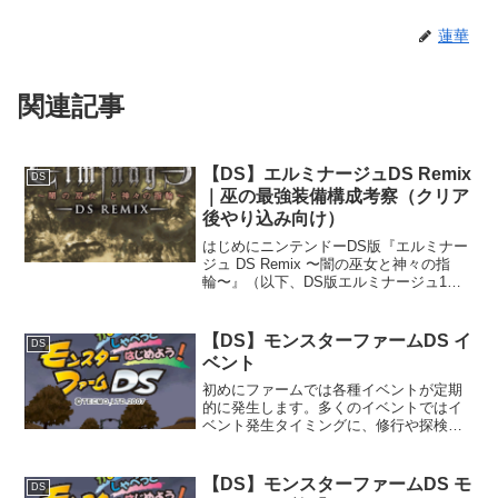
蓮華
関連記事
【DS】エルミナージュDS Remix
DS
｜巫の最強装備構成考察（クリア
後やり込み向け）
はじめにニンテンドーDS版『エルミナー
ジュ DS Remix 〜闇の巫女と神々の指
輪〜』（以下、DS版エルミナージュ1）
は、ウィザードリィ系譜の高難度ダンジ
ョンRPGとして、現在でも根強い人気を
誇る作品です。特に本作は、クリア後の
【DS】モンスターファームDS イ
DS
やり込み要...
ベント
初めにファームでは各種イベントが定期
的に発生します。多くのイベントではイ
ベント発生タイミングに、修行や探検な
どでファームにいない場合はイベントが
発生しないことに注意が必要です。イベ
ント行商1000年12月1週以降の3、6、9、
【DS】モンスターファームDS モ
DS
12月の第1週...