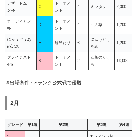
デザートムー
トーナメ
C
4
ミツダケ
2,000
ン杯
ント
ガーディアン
トーナメ
D
4
回力草
1,200
杯
ント
にゅうどうあ
にゅうどう
E
総当たり
6
1,200
め記念
あめ
グレイテスト
トーナメ
石版のかけ
S
2
13,000
4※
ント
ら
※出場条件：Sランク公式戦で優勝
2月
グレード
第1週
第2週
第3週
第4週
S
エレメント杯