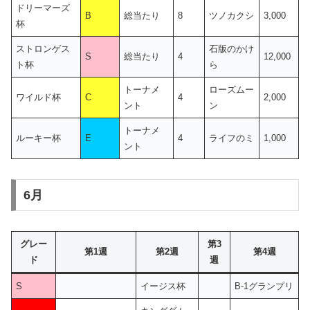
ドリーマーズ
B
総当たり
8
ツノカクシ
3,000
杯
ストロンゲス
石版のかけ
S
総当たり
4
12,000
ト杯
ら
トーナメ
ローズムー
ワイルド杯
C
4
2,000
ント
ン
トーナメ
ルーキー杯
E
4
ライフのミ
1,000
ント
6月
グレー
第3
第1週
第2週
第4週
ド
週
S
イージス杯
B-1グランプリ