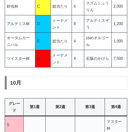
スズムシふう
鈴虫杯
C
総当たり
6
2,000
りん
トーナメ
アルテミスぞ
アルテミス杯
D
8
1,200
ント
う
オータムカー
ゆめオルゴー
E
総当たり
4
1,000
ニバル
ル
トーナメ
ツイスター杯
A
4
石版のかけら
7,500
ント
10月
グレー
第1週
第2週
第3週
第4週
ド
マスター
S
杯