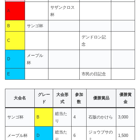
サザンクロス
A
杯
B
サンゴ杯
デンドロン記
C
念
メープル
D
杯
E
市民の日記念
グレー
大会形
参加
優勝賞
大会名
優勝賞品
ド
式
数
金
総当た
サンゴ杯
B
4
石版のかけら
3,000
り
総当た
ジョウブサの
メープル杯
D
6
1,500
り
ミ