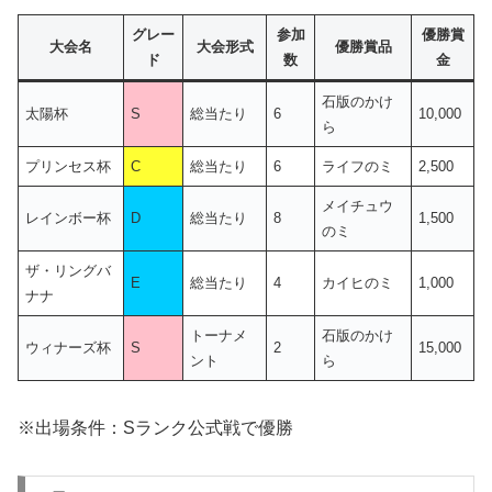
グレー
参加
優勝賞
大会名
大会形式
優勝賞品
ド
数
金
石版のかけ
太陽杯
S
総当たり
6
10,000
ら
プリンセス杯
C
総当たり
6
ライフのミ
2,500
メイチュウ
レインボー杯
D
総当たり
8
1,500
のミ
ザ・リングバ
E
総当たり
4
カイヒのミ
1,000
ナナ
トーナメ
石版のかけ
ウィナーズ杯
S
2
15,000
ント
ら
※出場条件：Sランク公式戦で優勝