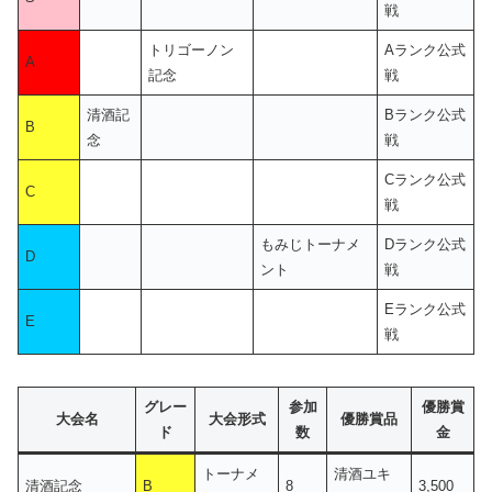
戦
トリゴーノン
Aランク公式
A
記念
戦
清酒記
Bランク公式
B
念
戦
Cランク公式
C
戦
もみじトーナメ
Dランク公式
D
ント
戦
Eランク公式
E
戦
グレー
参加
優勝賞
大会名
大会形式
優勝賞品
ド
数
金
トーナメ
清酒ユキ
清酒記念
B
8
3,500