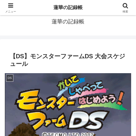
窓際社員の現役SEによるゲーム攻略、IT関連のメモです
蓮華の記録帳
メニュー
検索
蓮華の記録帳
【DS】モンスターファームDS 大会スケジ
ュール
DS