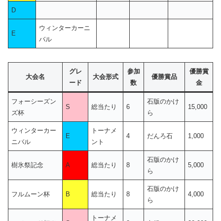
D
ウィンターカーニ
E
バル
グレ
参加
優勝賞
大会名
大会形式
優勝賞品
ード
数
金
フォーシーズン
石版のかけ
S
総当たり
6
15,000
ズ杯
ら
ウィンターカー
トーナメ
E
4
だんろ石
1,000
ニバル
ント
石版のかけ
樹氷祭記念
A
総当たり
8
5,000
ら
石版のかけ
フルムーン杯
B
総当たり
8
4,000
ら
トーナメ