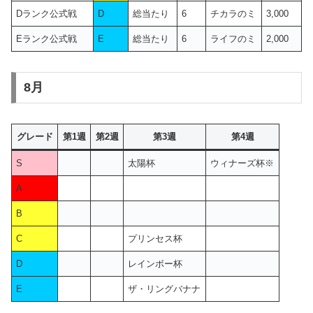
Dランク公式戦
D
総当たり
6
チカラのミ
3,000
Eランク公式戦
E
総当たり
6
ライフのミ
2,000
8月
グレード
第1週
第2週
第3週
第4週
S
太陽杯
ウィナーズ杯※
A
B
C
プリンセス杯
D
レインボー杯
E
ザ・リングバナナ