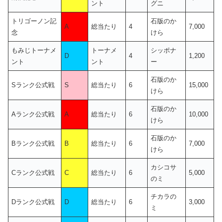
ント
グニ
トリゴーノン記
石版のか
A
総当たり
4
7,000
念
けら
もみじトーナメ
トーナメ
シッポナ
D
4
1,200
ント
ント
ー
石版のか
Sランク公式戦
S
総当たり
6
15,000
けら
石版のか
Aランク公式戦
A
総当たり
6
10,000
けら
石版のか
Bランク公式戦
B
総当たり
6
7,000
けら
カシコサ
Cランク公式戦
C
総当たり
6
5,000
のミ
チカラの
Dランク公式戦
D
総当たり
6
3,000
ミ