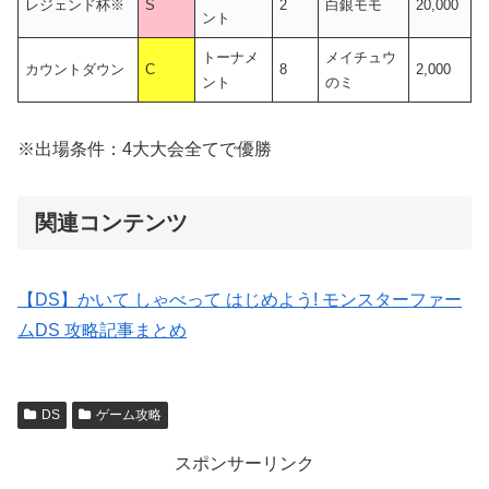
レジェンド杯※
S
2
白銀モモ
20,000
ント
トーナメ
メイチュウ
カウントダウン
C
8
2,000
ント
のミ
※出場条件：4大大会全てで優勝
関連コンテンツ
【DS】かいて しゃべって はじめよう! モンスターファー
ムDS 攻略記事まとめ
DS
ゲーム攻略
スポンサーリンク