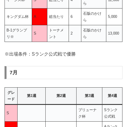
ら
石版のかけ
キングダム杯
A
総当たり
6
5,000
ら
B-1グランプ
トーナメ
石版のかけ
S
2
13,000
リ※
ント
ら
※出場条件：Sランク公式戦で優勝
7月
グレ
第1週
第2週
第3週
第4週
ード
ブリューナ
Sランク
S
ク杯
公式戦
Aランク