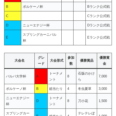
B
ボルケーノ杯
Bランク公式戦
C
Cランク公式戦
D
ニューエナジー杯
Dランク公式戦
スプリングカーニバル
E
Eランク公式戦
杯
グレ
参加
優勝賞
大会名
大会形式
優勝賞品
ード
数
金
トーナメ
石版のかけ
バルバ大学杯
A
8
7,000
ント
ら
ボルケーノ杯
B
総当たり
4
冬虫夏草
3,000
ニューエナジー
トーナメ
D
8
刀小花
1,500
杯
ント
スプリングカー
テレテレぼ