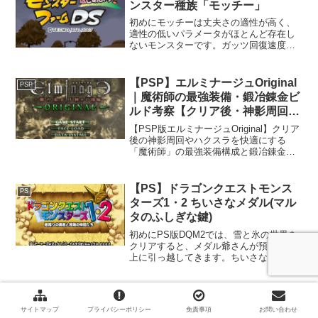
ンスター種族「モッチー」
初めにモッチーは丈夫さの適性が高く、
適性の低いパラメータがほとんど存在し
ないモンスターです。ガッツ回復速度が
比較的早めなのもGoodです。モンスター
種族「モッチー」再生条件最初から再生
可能です。育成特徴ハイタフネスエサの
【PSP】エルミナージュOriginal
PSP
好みエサの好みは1が...
｜魔術師の最強装備・鍛冶錬金ビ
ルド考察【クリア後・神影周回向
け】
【PSP版エルミナージュOriginal】クリア
後の神影周回やハクスラを快適にする
「魔術師」の最強装備構成と鍛冶錬金ビ
ルドを徹底解説！エンテルクミスタの火
力最大化、呪文抵抗100%、ハクスラ用ア
イテム枠の確保を両立した最終到達点の
【PS】ドラゴンクエストモンス
PS
最適解を提示します。
ターズ1・2 ちいさなメダル(マル
タのふしぎな鍵)
初めにPS版DQM2では、雪と氷の世界を
クリアすると、メダル爺さんが預り所の
上に引っ越してきます。ちいさなメダル
の枚数に応じて、モンスターの卵やアイ
テムと交換できます。本作では累積制、
交換制との両方のシステムになりまし
【DS】モンスターファームDS モ
DS
た。ちいさなメダル(マ...
ンスター種族「ジョーカー」
サイトマップ
プライバシーポリシー
免責事項
お問い合わせ