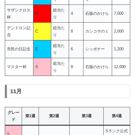
サザンクロス
総当た
A
4
石版のかけら
7,000
杯
り
デンドロン記
総当た
C
8
カシコサのミ
2,000
念
り
総当た
市民の日記念
E
6
シッポナー
1,200
り
総当た
マスター杯
S
8
石版のかけら
12,000
り
11月
グレー
第1週
第2週
第3週
第4週
ド
Sランク公式
S