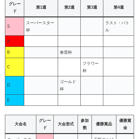
グレー
第1週
第2週
第3週
第4週
ド
スーパースター
ラスト・バト
S
杯
ル
A
B
春雷杯
フラワー
C
杯
ゴールド
D
杯
E
グレー
参加
優勝賞
大会名
大会形式
優勝賞品
ド
数
金