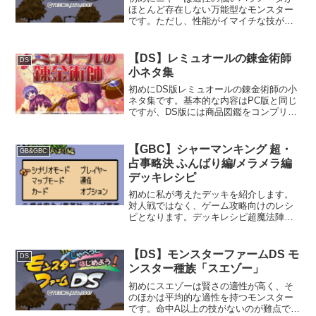
ほとんど存在しない万能型なモンスター
です。ただし、性能がイマイチな技がほ
とんどであるため、ガッツ回復速度と愛
で補ってあげる必要があります。モンス
ター種族「ニャー」再生条件ブリーダー
【DS】レミュオールの錬金術師
DS
ランクC以上で、アイテム...
小ネタ集
初めにDS版レミュオールの錬金術師の小
ネタ集です。基本的な内容はPC版と同じ
ですが、DS版には商品図鑑をコンプリー
トした際の特典があります。欲を言え
ば、全ての商品を999販売した際の特典も
用意してほしかったです。小ネタ集シオ
【GBC】シャーマンキング 超・
GB&GBC
のハイアンドロー...
占事略決 ふんばり編/メラメラ編
デッキレシピ
初めに私が考えたデッキを紹介します。
対人戦ではなく、ゲーム攻略向けのレシ
ピとなります。デッキレシピ超魔法陣デ
ッキ《恐山アンナ》(026/034 GB)×1《フ
ァウストⅧ世》(005/180 First)×4《侍/月
心》×1《忍者/ウドの万作...
【DS】モンスターファームDS モ
DS
ンスター種族「スエゾー」
初めにスエゾーは賢さの適性が高く、そ
のほかは平均的な適性を持つモンスター
です。命中A以上の技がないのが難点です