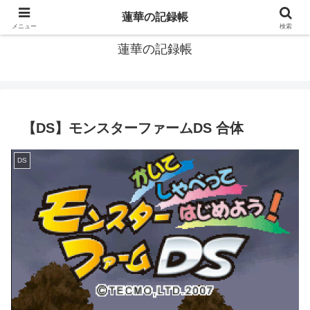
窓際社員の現役SEによるゲーム攻略、IT関連のメモです
蓮華の記録帳
メニュー
検索
蓮華の記録帳
【DS】モンスターファームDS 合体
DS