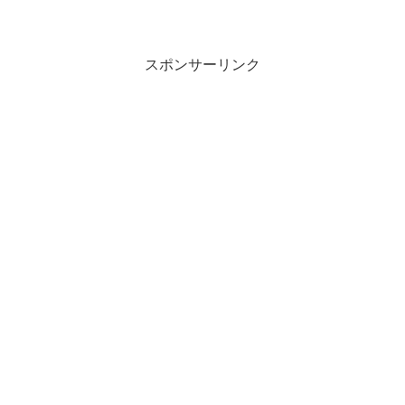
が、多くの技のガッツダウンがそこそこ
の値以上あるため、いかに技を当てるか
がバトルの鍵となります。モンスター種
族「スエゾー」再生条件...
スポンサーリンク