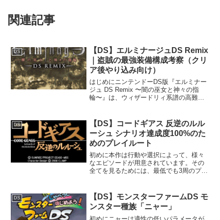
関連記事
【DS】エルミナージュDS Remix
DS
｜盗賊の最強装備構成考察（クリ
ア後やり込み向け）
はじめにニンテンドーDS版『エルミナー
ジュ DS Remix 〜闇の巫女と神々の指
輪〜』は、ウィザードリィ系譜の高難度
ダンジョンRPGとして、現在でも根強い
人気を誇る作品です。特に本作は、クリ
ア後のやり込み要素が非常に奥深く、職
【DS】コードギアス 反逆のルル
DS
業ごとの育成...
ーシュ シナリオ達成度100%のた
めのプレイルート
初めに本作は行動や選択によって、様々
なエピソードが用意されています。その
全てを見るためには、最低でも3周のプレ
イが必要です。以前のSTAGEでとった行
動や選択によって会話やエピソードの流
れが変化していく部分もあり、単に3周プ
【DS】モンスターファームDS モ
DS
レイしてもなかな...
ンスター種族「ニャー」
初めにニャーは適性の低いパラメータが