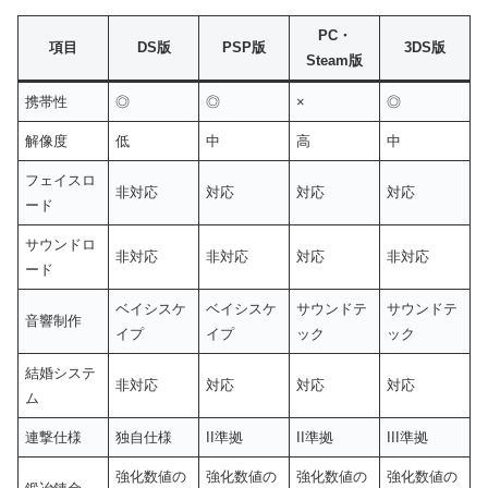
PC・
項目
DS版
PSP版
3DS版
Steam版
携帯性
◎
◎
×
◎
解像度
低
中
高
中
フェイスロ
非対応
対応
対応
対応
ード
サウンドロ
非対応
非対応
対応
非対応
ード
ベイシスケ
ベイシスケ
サウンドテ
サウンドテ
音響制作
イプ
イプ
ック
ック
結婚システ
非対応
対応
対応
対応
ム
連撃仕様
独自仕様
II準拠
II準拠
III準拠
強化数値の
強化数値の
強化数値の
強化数値の