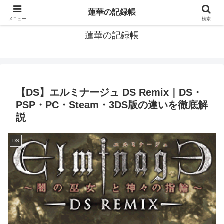
窓際社員の現役SEによるゲーム攻略、IT関連のメモです
蓮華の記録帳
メニュー
検索
蓮華の記録帳
【DS】エルミナージュ DS Remix｜DS・
PSP・PC・Steam・3DS版の違いを徹底解
説
DS