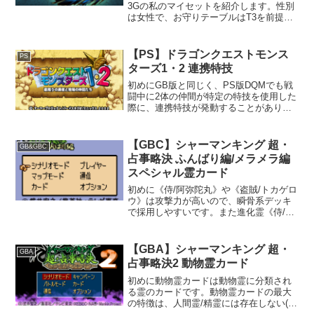
3Gの私のマイセットを紹介します。性別
は女性で、お守りテーブルはT3を前提と
します。基本的には、スキル > 防御力 >
見た目 の順で重視しています。特に同じ
T3の方へ、参考情報の1つになれば幸いで
【PS】ドラゴンクエストモンス
PS
す。マ...
ターズ1・2 連携特技
初めにGB版と同じく、PS版DQMでも戦
闘中に2体の仲間が特定の特技を使用した
際に、連携特技が発動することがありま
す。発動率は、仲間の性格の相性や隠し
パラメータの「やる気」によって変わる
ようですが、詳細は調査できておりませ
【GBC】シャーマンキング 超・
GB&GBC
ん。連携特技連携特...
占事略決 ふんばり編/メラメラ編
スペシャル霊カード
初めに《侍/阿弥陀丸》や《盗賊/トカゲロ
ウ》は攻撃力が高いので、瞬骨系デッキ
で採用しやすいです。また進化霊《侍/阿
弥陀丸》は召喚直後に戦闘フィールドに
出ることができますが、気合い系の効果
に分類されないため自由に暴れられま
【GBA】シャーマンキング 超・
GBA
す。なお、《犬/フラ...
占事略決2 動物霊カード
初めに動物霊カードは動物霊に分類され
る霊のカードです。動物霊カードの最大
の特徴は、人間霊/精霊には存在しない(召