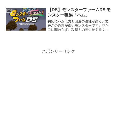
喚時に1枚ドロー)の効果を持つカードが
存在することです。ただそれもFirstのみ
存在するものであり、いかに初期のカー
【DS】モンスターファームDS モ
DS
ドバランスが...
ンスター種族「ハム」
初めにハムは力と回避の適性が高く、丈
夫さの適性が低いモンスターです。見た
目に関わらず、攻撃力の高い技を多く持
ちます。モンスター種族「ハム」再生条
件最初から再生可能です。育成特徴ハイ
スピードエサの好みエサの好みは1が大好
きで、9が大嫌いの順に...
スポンサーリンク