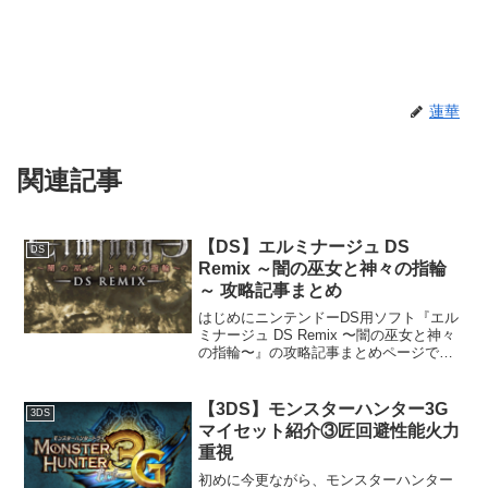
蓮華
関連記事
【DS】エルミナージュ DS
DS
Remix ～闇の巫女と神々の指輪
～ 攻略記事まとめ
はじめにニンテンドーDS用ソフト『エル
ミナージュ DS Remix 〜闇の巫女と神々
の指輪〜』の攻略記事まとめページで
す。本作は、ウィザードリィ系譜の中で
も特に自由度とやり込み要素が高く、現
在でも熱心なファンが多い作品です。本
【3DS】モンスターハンター3G
3DS
記事では、一般...
マイセット紹介③匠回避性能火力
重視
初めに今更ながら、モンスターハンター