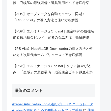
後！召喚師の最強装備・道具運用ビルド徹底考察
【3DS】セーブデータを自動でクラウド同期！
「Cloudpoint」の導入方法と使い方を解説
【PSP】エルミナージュOriginal｜錬金術師の最強装
備＆鍛冶錬金ビルド「賢者の石二刀流」徹底解説
【PS Vita】NeoVitaDB-Downloaderの導入方法と使
い方！次世代ホームブリューストア徹底解説
【PSP】エルミナージュOriginal｜クリア後やり込
み！「盗賊」の最強装備・鍛冶錬金ビルド徹底考察
最近のコメント
Azahar Artic Setup Toolの使い方｜3DSエミュレータ
Azaharを始めるための初期セットアップ手順
に
蓮華