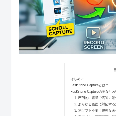
はじめに
FastStone Captureとは？
FastStone Captureの主な4
1. 圧倒的に軽量で高速に
2. あらゆる画面に対応す
3. 別ソフト不要！優秀な