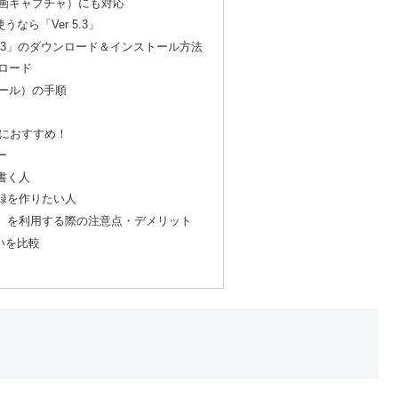
動画キャプチャ）にも対応
なら「Ver 5.3」
ure 5.3」のダウンロード＆インストール方法
ンロード
トール）の手順
んな人におすすめ！
ー
書く人
録を作りたい人
.3）を利用する際の注意点・デメリット
いを比較